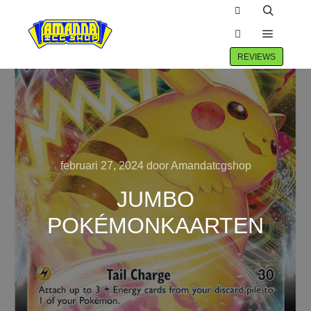
Winkel zijbalk
Zoeken
Hoofdm
Meer info
REVIEWS
februari 27, 2024
door
Amandatcgshop
JUMBO
POKÉMONKAARTEN