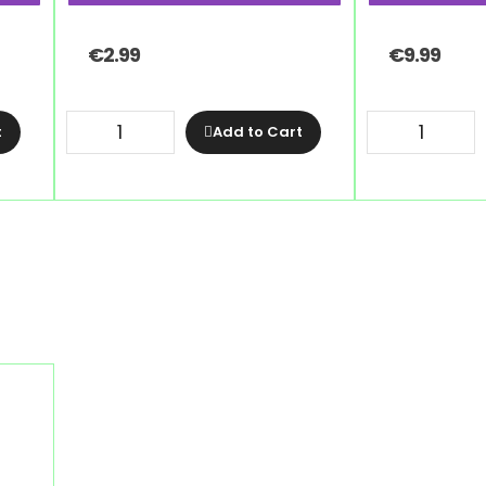
€
2.99
€
9.99
t
Add to Cart