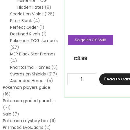
Pokemon TCG
Hidden Fates
(9)
Scarlet en Violet
(126)
Pitch Black
(4)
Perfect Order
(1)
Destined Rivals
(1)
Solgaleo GX SM16
Pokemon TCG Jumbo's
(27)
MEP Black Star Promos
€
3.99
(4)
Phantasmal Flames
(5)
Swords en Shields
(217)
Add to Car
Ascended Heroes
(5)
Pokemon players guide
(16)
Pokemon graded paradijs
(71)
Sale
(7)
Pokemon mystery box
(11)
Prismatic Evolutions
(2)