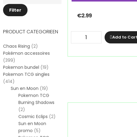
Filter
€
2.99
PRODUCT CATEGORIEEN
Add to Car
Chaos Rising
(2)
Pokémon accessoires
(399)
Pokemon bundel
(19)
Pokemon TCG singles
(414)
Sun en Moon
(19)
Pokemon TCG
Burning Shadows
(2)
Cosmic Eclips
(2)
Sun en Moon
promo
(5)