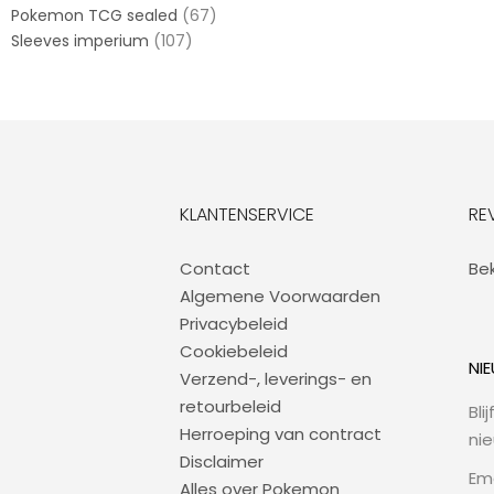
Pokemon TCG sealed
(67)
Sleeves imperium
(107)
KLANTENSERVICE
RE
Contact
Bek
Algemene Voorwaarden
Privacybeleid
Cookiebeleid
NI
Verzend-, leverings- en
retourbeleid
Bli
Herroeping van contract
ni
Disclaimer
Em
Alles over Pokemon