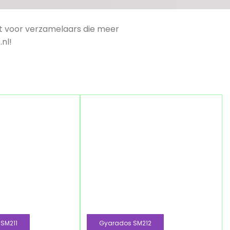
ct voor verzamelaars die meer
nl!
 SM211
Gyarados SM212