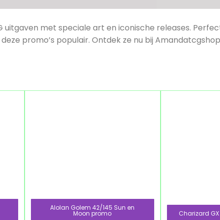
uitgaven met speciale art en iconische releases. Perfe
en deze promo’s populair. Ontdek ze nu bij Amandatcgshop.
Alolan Golem 42/145 Sun en
Moon promo
Charizard GX