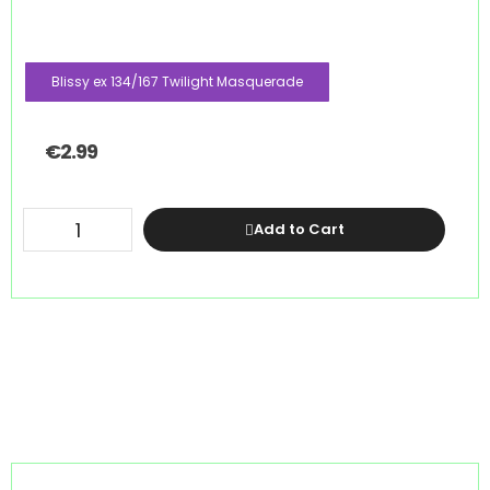
Blissy ex 134/167 Twilight Masquerade
€
2.99
Add to Cart