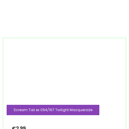
Scream Tail ex 094/167 Twilight Masquerade
€
2.99