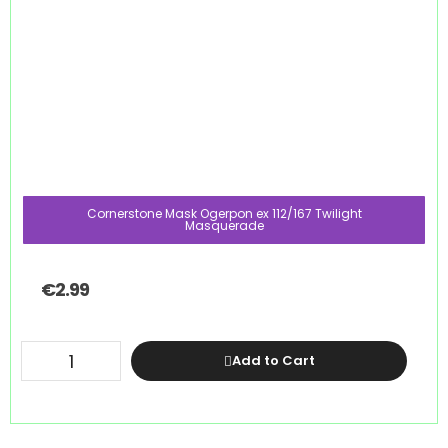
Cornerstone Mask Ogerpon ex 112/167 Twilight
Masquerade
€
2.99
Add to Cart