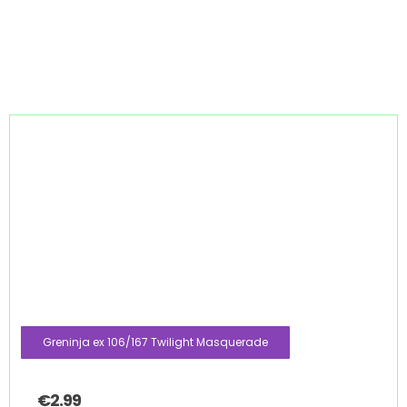
Greninja ex 106/167 Twilight Masquerade
€
2.99