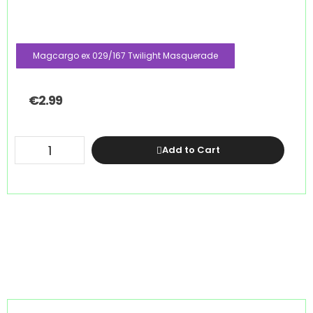
Magcargo ex 029/167 Twilight Masquerade
€
2.99
Add to Cart