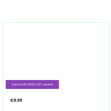
Samurott SWSH 207 sealed
€
9.99