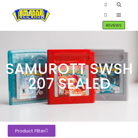
REVIEWS
SAMUROTT SWSH
207 SEALED
Product Filter