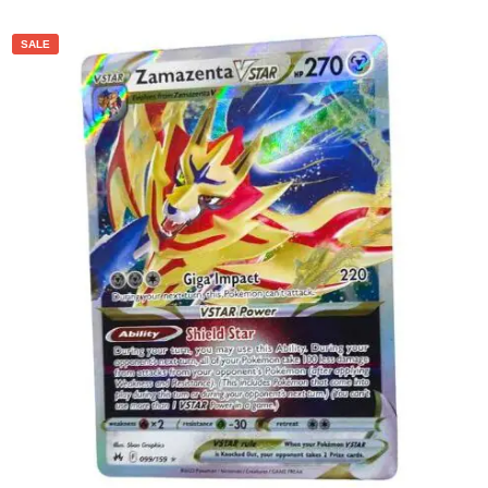
Toevoegen aan winkelwagen
SALE
€
5.00
€
4.00