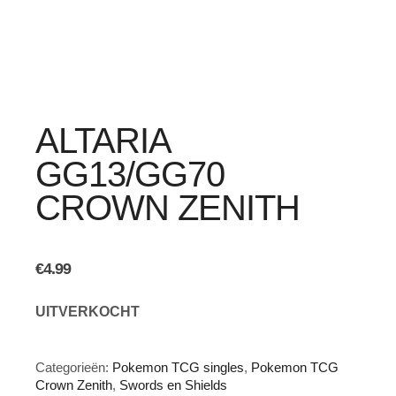
ALTARIA
GG13/GG70
CROWN ZENITH
€
4.99
UITVERKOCHT
Categorieën:
Pokemon TCG singles
,
Pokemon TCG
Crown Zenith
,
Swords en Shields