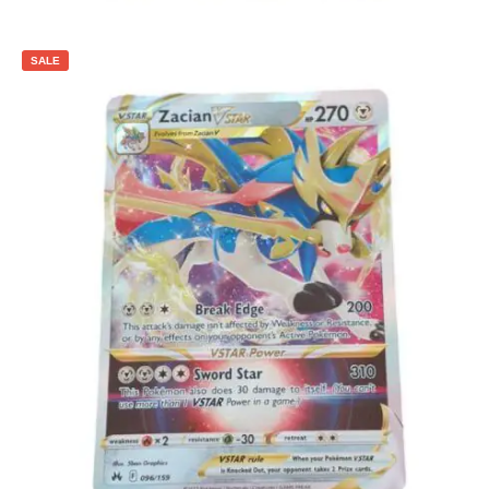
Toevoegen aan winkelwagen
SALE
€
5.00
€
4.00