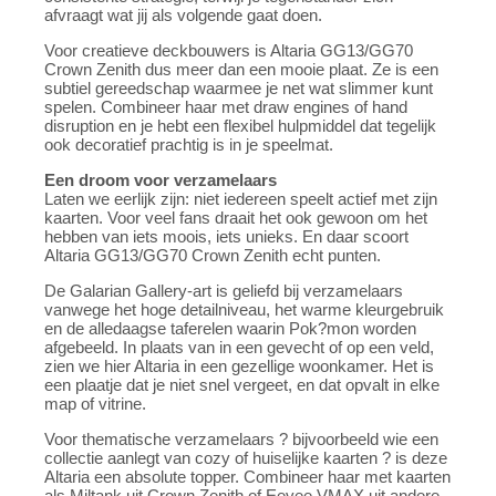
afvraagt wat jij als volgende gaat doen.
Voor creatieve deckbouwers is Altaria GG13/GG70
Crown Zenith dus meer dan een mooie plaat. Ze is een
subtiel gereedschap waarmee je net wat slimmer kunt
spelen. Combineer haar met draw engines of hand
disruption en je hebt een flexibel hulpmiddel dat tegelijk
ook decoratief prachtig is in je speelmat.
Een droom voor verzamelaars
Laten we eerlijk zijn: niet iedereen speelt actief met zijn
kaarten. Voor veel fans draait het ook gewoon om het
hebben van iets moois, iets unieks. En daar scoort
Altaria GG13/GG70 Crown Zenith echt punten.
De Galarian Gallery-art is geliefd bij verzamelaars
vanwege het hoge detailniveau, het warme kleurgebruik
en de alledaagse taferelen waarin Pok?mon worden
afgebeeld. In plaats van in een gevecht of op een veld,
zien we hier Altaria in een gezellige woonkamer. Het is
een plaatje dat je niet snel vergeet, en dat opvalt in elke
map of vitrine.
Voor thematische verzamelaars ? bijvoorbeeld wie een
collectie aanlegt van cozy of huiselijke kaarten ? is deze
Altaria een absolute topper. Combineer haar met kaarten
als Miltank uit Crown Zenith of Eevee VMAX uit andere