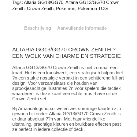
Tags:
Altaria GG13/GG70
,
Altaria GG13/GG70 Crown
Zenith
,
Crown Zenith
,
Pokemon
,
Pokémon TCG
Beschrijving
Aanvullende informatie
ALTARIA GG13/GG70 CROWN ZENITH ?
EEN WOLK VAN CHARME EN STRATEGIE
Altaria GG13/GG70 Crown Zenith is niet zomaar een
kaart. Het is een kunstwerk, een strategisch hulpmiddel
?n een stukje nostalgie verpakt in een schitterend full-art
design. Voor verzamelaars die houden van
sprookjesachtige illustraties ?n voor spelers die tactiek
waarderen, is deze kaart een echte must-have uit de
Crown Zenith set.
Bij Amandatcgshop.nl weten we: sommige kaarten zijn
gewoon bijzonder. Altaria GG13/GG70 Crown Zenith is
er daar absoluut ??n van. Met haar vriendelijke
uitstraling, prachtige kleuren en bruikbare effecten past
ze perfect in iedere collectie of deck.