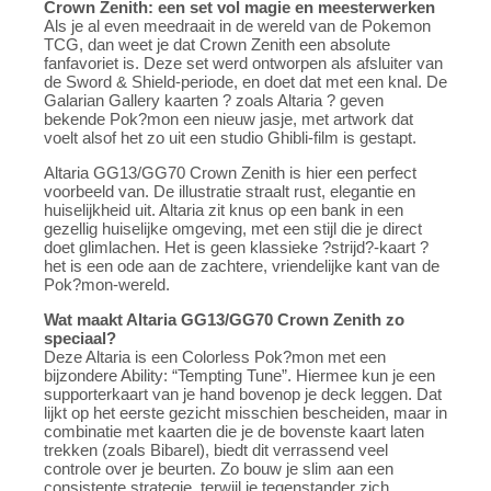
Crown Zenith: een set vol magie en meesterwerken
Als je al even meedraait in de wereld van de Pokemon
TCG, dan weet je dat Crown Zenith een absolute
fanfavoriet is. Deze set werd ontworpen als afsluiter van
de Sword & Shield-periode, en doet dat met een knal. De
Galarian Gallery kaarten ? zoals Altaria ? geven
bekende Pok?mon een nieuw jasje, met artwork dat
voelt alsof het zo uit een studio Ghibli-film is gestapt.
Altaria GG13/GG70 Crown Zenith is hier een perfect
voorbeeld van. De illustratie straalt rust, elegantie en
huiselijkheid uit. Altaria zit knus op een bank in een
gezellig huiselijke omgeving, met een stijl die je direct
doet glimlachen. Het is geen klassieke ?strijd?-kaart ?
het is een ode aan de zachtere, vriendelijke kant van de
Pok?mon-wereld.
Wat maakt Altaria GG13/GG70 Crown Zenith zo
speciaal?
Deze Altaria is een Colorless Pok?mon met een
bijzondere Ability: “Tempting Tune”. Hiermee kun je een
supporterkaart van je hand bovenop je deck leggen. Dat
lijkt op het eerste gezicht misschien bescheiden, maar in
combinatie met kaarten die je de bovenste kaart laten
trekken (zoals Bibarel), biedt dit verrassend veel
controle over je beurten. Zo bouw je slim aan een
consistente strategie, terwijl je tegenstander zich