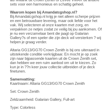
sets voor een harmonieus en schattig geheel.
Waarom kopen bij Amandatcgshop.nl?
Bij Amandatcgshop.nl krijg je niet alleen scherpe prijzen
en een betrouwbare levering, maar ook liefde voor het
vak. Wij selecteren al onze kaarten met zorg, en
verpakken ze netjes zodat ze veilig bij jou aankomen. Of
je nu een verzamelaar bent die jaagt op Galarian
Gallery?s of een speler die zijn deck wil versterken ? wij
helpen je graag verder.
Altaria GG13/GG70 Crown Zenith is bij ons uiteraard in
uitstekende conditie verkrijgbaar. En mocht je op zoek
zijn naar bijpassende kaarten uit de Crown Zenith set,
dan hebben we een ruim aanbod om uit te kiezen. Zo
kun je in ??n keer jouw collectie uitbreiden of je deck
finetunen.
Samenvatting:
Kaartnaam: Altaria GG13/GG70 Crown Zenith
Set: Crown Zenith
Zeldzaamheid: Galarian Gallery, Full-art
Type: Colorless