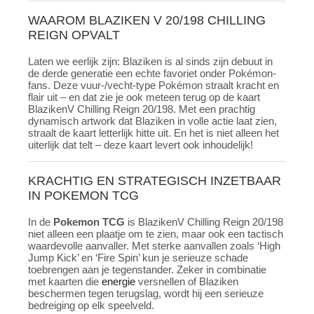
WAAROM BLAZIKEN V 20/198 CHILLING
REIGN OPVALT
Laten we eerlijk zijn: Blaziken is al sinds zijn debuut in
de derde generatie een echte favoriet onder Pokémon-
fans. Deze vuur-/vecht-type Pokémon straalt kracht en
flair uit – en dat zie je ook meteen terug op de kaart
BlazikenV Chilling Reign 20/198. Met een prachtig
dynamisch artwork dat Blaziken in volle actie laat zien,
straalt de kaart letterlijk hitte uit. En het is niet alleen het
uiterlijk dat telt – deze kaart levert ook inhoudelijk!
KRACHTIG EN STRATEGISCH INZETBAAR
IN POKEMON TCG
In de
Pokemon TCG
is BlazikenV Chilling Reign 20/198
niet alleen een plaatje om te zien, maar ook een tactisch
waardevolle aanvaller. Met sterke aanvallen zoals ‘High
Jump Kick’ en ‘Fire Spin’ kun je serieuze schade
toebrengen aan je tegenstander. Zeker in combinatie
met kaarten die
energie
versnellen of Blaziken
beschermen tegen terugslag, wordt hij een serieuze
bedreiging op elk speelveld.