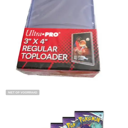
€
5.00
€
4.00
Toevoegen aan winkelwagen
NIET OP VOORRAAD