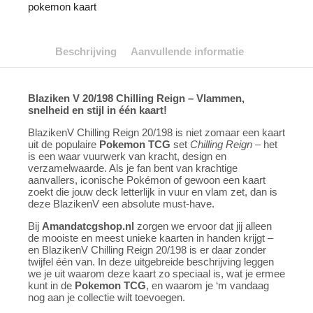
pokemon kaart
Beschrijving
Aanvullende informatie
Blaziken V 20/198 Chilling Reign – Vlammen,
snelheid en stijl in één kaart!
BlazikenV Chilling Reign 20/198 is niet zomaar een kaart
uit de populaire
Pokemon TCG
set
Chilling Reign
– het
is een waar vuurwerk van kracht, design en
verzamelwaarde. Als je fan bent van krachtige
aanvallers, iconische Pokémon of gewoon een kaart
zoekt die jouw deck letterlijk in vuur en vlam zet, dan is
deze BlazikenV een absolute must-have.
Bij
Amandatcgshop.nl
zorgen we ervoor dat jij alleen
de mooiste en meest unieke kaarten in handen krijgt –
en BlazikenV Chilling Reign 20/198 is er daar zonder
twijfel één van. In deze uitgebreide beschrijving leggen
we je uit waarom deze kaart zo speciaal is, wat je ermee
kunt in de
Pokemon TCG
, en waarom je ‘m vandaag
nog aan je collectie wilt toevoegen.