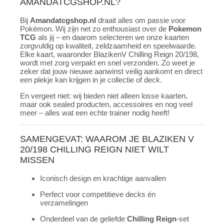
AMANDATCGSHOP.NL?
Bij
Amandatcgshop.nl
draait alles om passie voor
Pokémon. Wij zijn net zo enthousiast over de
Pokemon
TCG
als jij – en daarom selecteren we onze kaarten
zorgvuldig op kwaliteit, zeldzaamheid en speelwaarde.
Elke kaart, waaronder BlazikenV Chilling Reign 20/198,
wordt met zorg verpakt en snel verzonden. Zo weet je
zeker dat jouw nieuwe aanwinst veilig aankomt en direct
een plekje kan krijgen in je collectie of deck.
En vergeet niet: wij bieden niet alleen losse kaarten,
maar ook sealed producten, accessoires en nog veel
meer – alles wat een echte trainer nodig heeft!
SAMENGEVAT: WAAROM JE BLAZIKEN V
20/198 CHILLING REIGN NIET WILT
MISSEN
Iconisch design en krachtige aanvallen
Perfect voor competitieve decks én
verzamelingen
Onderdeel van de geliefde
Chilling Reign
-set