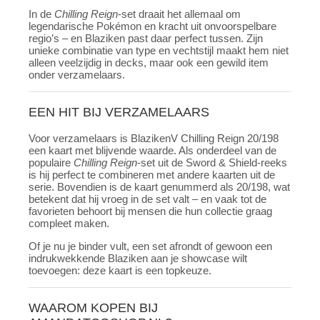
In de
Chilling Reign
-set draait het allemaal om
legendarische Pokémon en kracht uit onvoorspelbare
regio’s – en Blaziken past daar perfect tussen. Zijn
unieke combinatie van type en vechtstijl maakt hem niet
alleen veelzijdig in decks, maar ook een gewild item
onder verzamelaars.
EEN HIT BIJ VERZAMELAARS
Voor verzamelaars is BlazikenV Chilling Reign 20/198
een kaart met blijvende waarde. Als onderdeel van de
populaire
Chilling Reign
-set uit de Sword & Shield-reeks
is hij perfect te combineren met andere kaarten uit de
serie. Bovendien is de kaart genummerd als 20/198, wat
betekent dat hij vroeg in de set valt – en vaak tot de
favorieten behoort bij mensen die hun collectie graag
compleet maken.
Of je nu je binder vult, een set afrondt of gewoon een
indrukwekkende Blaziken aan je showcase wilt
toevoegen: deze kaart is een topkeuze.
WAAROM KOPEN BIJ