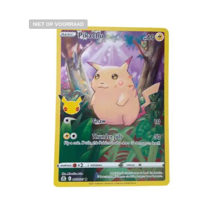
NIET OP VOORRAAD
€
7.99
Lees verder