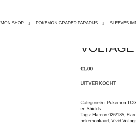
EMON SHOP
POKEMON GRADED PARADIJS
SLEEVES IM
FLAREON 
VOLTAGE
€
1.00
UITVERKOCHT
Categorieën:
Pokemon TCG 
en Shields
Tags:
Flareon 026/185
,
Flar
pokemonkaart
,
Vivid Voltag