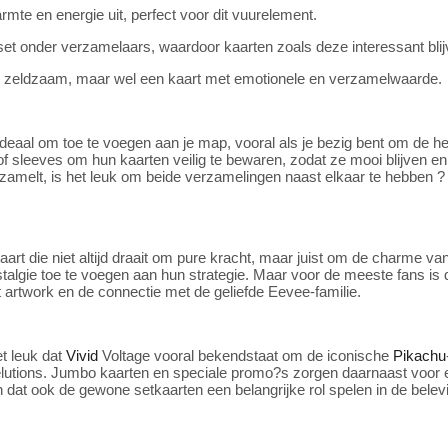
armte en energie uit, perfect voor dit vuurelement.
 set onder verzamelaars, waardoor kaarten zoals deze interessant blij
em zeldzaam, maar wel een kaart met emotionele en verzamelwaarde.
ideaal om toe te voegen aan je map, vooral als je bezig bent om de h
f sleeves om hun kaarten veilig te bewaren, zodat ze mooi blijven en
zamelt, is het leuk om beide verzamelingen naast elkaar te hebben ?
t die niet altijd draait om pure kracht, maar juist om de charme va
algie toe te voegen aan hun strategie. Maar voor de meeste fans is
t artwork en de connectie met de geliefde Eevee-familie.
et leuk dat
Vivid
Voltage vooral bekendstaat om de iconische
Pikachu
lutions. Jumbo kaarten en speciale promo?s zorgen daarnaast voor e
en dat ook de gewone setkaarten een belangrijke rol spelen in de be