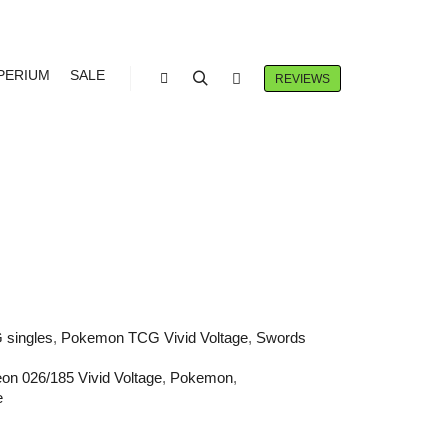
PERIUM
SALE
REVIEWS
Winkel zijbalk
Zoeken
Meer info
026/185 VIVID
singles
,
Pokemon TCG Vivid Voltage
,
Swords
eon 026/185 Vivid Voltage
,
Pokemon
,
e