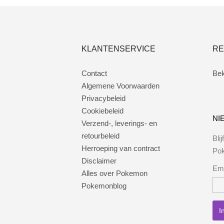
KLANTENSERVICE
RE
Contact
Bek
Algemene Voorwaarden
Privacybeleid
Cookiebeleid
NI
Verzend-, leverings- en
retourbeleid
Bli
Herroeping van contract
Po
Disclaimer
Ema
Alles over Pokemon
Pokemonblog