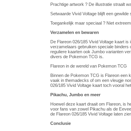
Prachtige artwork ? De illustratie straalt w
Setwaarde Vivid Voltage blijft een gewilde
Toegankelijk maar speciaal ? Niet extre
Verzamelen en bewaren
De Flareon 026/185 Vivid Voltage kaart is 
verzamelaars gebruiken speciale binders o
reguliere kaarten ook Jumbo varianten ver
divers de Pokemon TCG is.
Flareon in de wereld van Pokemon TCG
Binnen de Pokemon TCG is Flareon een kaar
vaak in themadecks of om een vleugje nost
026/185 Vivid Voltage kaart toch vooral he
Pikachu, Jumbo en meer
Hoewel deze kaart draait om Flareon, is h
voor fans van zowel Pikachu als de Eevee
de Flareon 026/185 Vivid Voltage laten zi
Conclusie