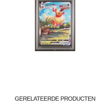
€
110.00
€
99.95
Lees verder
GERELATEERDE PRODUCTEN