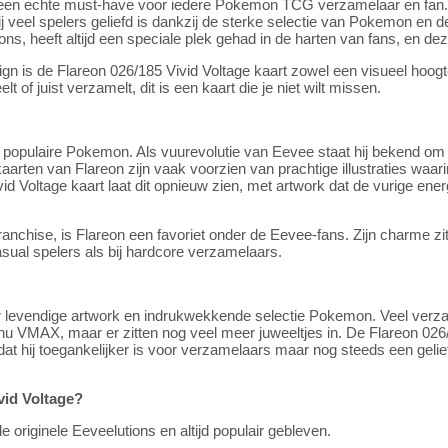
s een echte must-have voor iedere Pokemon TCG verzamelaar en fan. 
bij veel spelers geliefd is dankzij de sterke selectie van Pokemon en d
ions, heeft altijd een speciale plek gehad in de harten van fans, en 
ign is de Flareon 026/185 Vivid Voltage kaart zowel een visueel hoog
t of juist verzamelt, dit is een kaart die je niet wilt missen.
n populaire Pokemon. Als vuurevolutie van Eevee staat hij bekend om z
kaarten van Flareon zijn vaak voorzien van prachtige illustraties w
 Voltage kaart laat dit opnieuw zien, met artwork dat de vurige ener
anchise, is Flareon een favoriet onder de Eevee-fans. Zijn charme zit
casual spelers als bij hardcore verzamelaars.
r levendige artwork en indrukwekkende selectie Pokemon. Veel verza
u VMAX, maar er zitten nog veel meer juweeltjes in. De Flareon 026/
dat hij toegankelijker is voor verzamelaars maar nog steeds een geliefd
vid Voltage?
originele Eeveelutions en altijd populair gebleven.