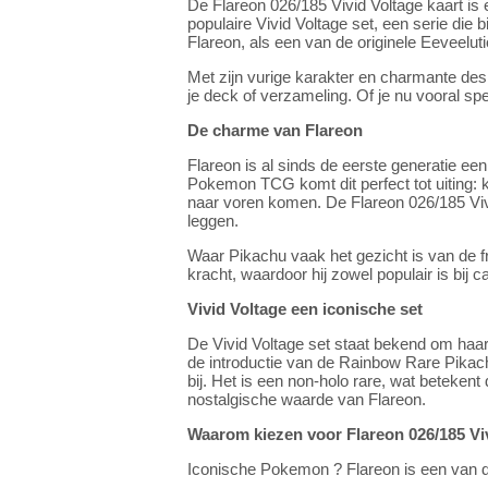
De Flareon 026/185 Vivid Voltage kaart i
populaire Vivid Voltage set, een serie die 
Flareon, als een van de originele Eeveelut
Met zijn vurige karakter en charmante des
je deck of verzameling. Of je nu vooral speel
De charme van Flareon
Flareon is al sinds de eerste generatie ee
Pokemon TCG komt dit perfect tot uiting: 
naar voren komen. De Flareon 026/185 Vivid
leggen.
Waar Pikachu vaak het gezicht is van de fr
kracht, waardoor hij zowel populair is bij 
Vivid Voltage een iconische set
De Vivid Voltage set staat bekend om haa
de introductie van de Rainbow Rare Pikach
bij. Het is een non-holo rare, wat betekent 
nostalgische waarde van Flareon.
Waarom kiezen voor Flareon 026/185 Vi
Iconische Pokemon ? Flareon is een van de 