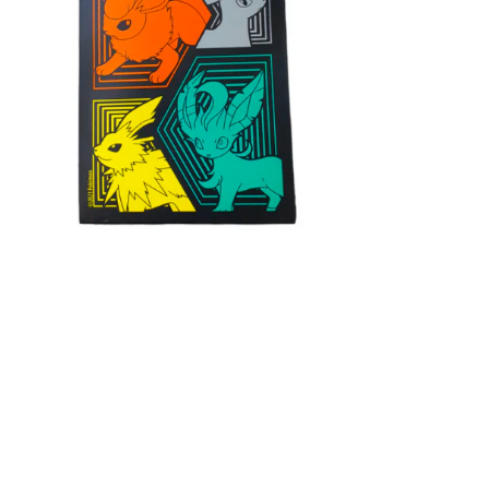
€
10.95
€
7.95
Lees verder