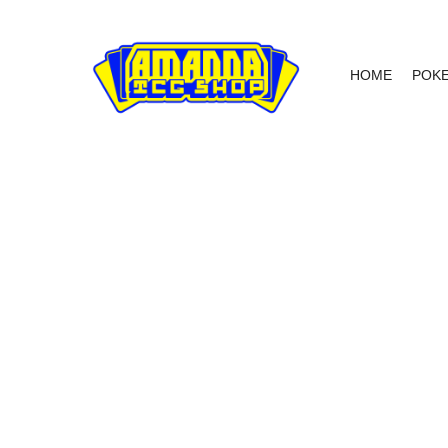
HOME
POK
NIET OP VOORRAAD