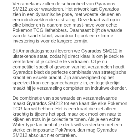
Verzamelaars zullen de schoonheid van Gyarados
SM212 zeker waarderen. Het artwork
laat
Gyarados
zien in een dynamische pose, met woeste kleuren en
een indrukwekkende uitstraling. Deze kaart valt op in
elke binder en is daarom een must-have voor echte
Pokemon TCG liefhebbers. Daarnaast blijft de waarde
van de kaart stabiel, waardoor hij ook een slimme
investering is voor de langere termijn.
Bij Amandatcgshop.nl leveren we Gyarados SM212 in
uitstekende staat, zodat hij direct klaar is om je deck te
versterken of je collectie te verfraaien. Of je nu
competitief speelt of gewoon van het verzamelen houdt,
Gyarados biedt de perfecte combinatie van strategische
kracht en visuele pracht. Zijn aanwezigheid op het
speelveld kan een gamechanger zijn, en tegelijkertijd
maakt hij je verzameling completer en indrukwekkender.
De combinatie van spelwaarde en verzamelwaarde
maakt
Gyarados
SM212 tot een kaart die elke Pokemon
TCG fan wil hebben. Het is een kaart die niet alleen
krachtig is tijdens het spel, maar ook mooi om naar te
kijken en trots in je collectie te tonen. Als je een echte
Water-type fan bent of je deck wilt versterken met een
sterke en imposante Pok?mon, dan mag Gyarados
SM212 absoluut niet ontbreken.