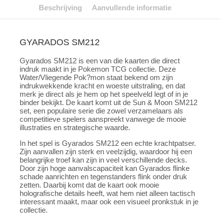
Beschrijving
Aanvullende informatie
GYARADOS SM212
Gyarados SM212 is een van die kaarten die direct
indruk maakt in je Pokemon TCG collectie. Deze
Water/Vliegende Pok?mon staat bekend om zijn
indrukwekkende kracht en woeste uitstraling, en dat
merk je direct als je hem op het speelveld legt of in je
binder bekijkt. De kaart komt uit de Sun & Moon SM212
set, een populaire serie die zowel verzamelaars als
competitieve spelers aanspreekt vanwege de mooie
illustraties en strategische waarde.
In het spel is Gyarados SM212 een echte krachtpatser.
Zijn aanvallen zijn sterk en veelzijdig, waardoor hij een
belangrijke troef kan zijn in veel verschillende decks.
Door zijn hoge aanvalscapaciteit kan Gyarados flinke
schade aanrichten en tegenstanders flink onder druk
zetten. Daarbij komt dat de kaart ook mooie
holografische details heeft, wat hem niet alleen tactisch
interessant maakt, maar ook een visueel pronkstuk in je
collectie.