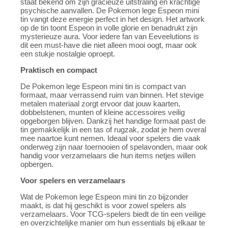
staat bekend om zijn gracieuze uitstraling en krachtige
psychische aanvallen. De Pokemon lege Espeon mini
tin vangt deze energie perfect in het design. Het artwork
op de tin toont Espeon in volle glorie en benadrukt zijn
mysterieuze aura. Voor iedere fan van Eeveelutions is
dit een must-have die niet alleen mooi oogt, maar ook
een stukje nostalgie oproept.
Praktisch en compact
De Pokemon lege Espeon mini tin is compact van
formaat, maar verrassend ruim van binnen. Het stevige
metalen materiaal zorgt ervoor dat jouw kaarten,
dobbelstenen, munten of kleine accessoires veilig
opgeborgen blijven. Dankzij het handige formaat past de
tin gemakkelijk in een tas of rugzak, zodat je hem overal
mee naartoe kunt nemen. Ideaal voor spelers die vaak
onderweg zijn naar toernooien of spelavonden, maar ook
handig voor verzamelaars die hun items netjes willen
opbergen.
Voor spelers en verzamelaars
Wat de Pokemon lege Espeon mini tin zo bijzonder
maakt, is dat hij geschikt is voor zowel spelers als
verzamelaars. Voor TCG-spelers biedt de tin een veilige
en overzichtelijke manier om hun essentials bij elkaar te