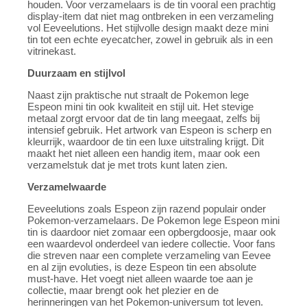
houden. Voor verzamelaars is de tin vooral een prachtig
display-item dat niet mag ontbreken in een verzameling
vol Eeveelutions. Het stijlvolle design maakt deze mini
tin tot een echte eyecatcher, zowel in gebruik als in een
vitrinekast.
Duurzaam en stijlvol
Naast zijn praktische nut straalt de Pokemon lege
Espeon mini tin ook kwaliteit en stijl uit. Het stevige
metaal zorgt ervoor dat de tin lang meegaat, zelfs bij
intensief gebruik. Het artwork van Espeon is scherp en
kleurrijk, waardoor de tin een luxe uitstraling krijgt. Dit
maakt het niet alleen een handig item, maar ook een
verzamelstuk dat je met trots kunt laten zien.
Verzamelwaarde
Eeveelutions zoals Espeon zijn razend populair onder
Pokemon-verzamelaars. De Pokemon lege Espeon mini
tin is daardoor niet zomaar een opbergdoosje, maar ook
een waardevol onderdeel van iedere collectie. Voor fans
die streven naar een complete verzameling van Eevee
en al zijn evoluties, is deze Espeon tin een absolute
must-have. Het voegt niet alleen waarde toe aan je
collectie, maar brengt ook het plezier en de
herinneringen van het Pokemon-universum tot leven.