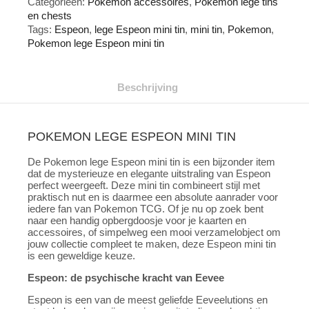
Categorieën:
Pokémon accessoires
,
Pokemon lege tins
aantal
en chests
Tags:
Espeon
,
lege Espeon mini tin
,
mini tin
,
Pokemon
,
Pokemon lege Espeon mini tin
Beschrijving
POKEMON LEGE ESPEON MINI TIN
De Pokemon lege Espeon mini tin is een bijzonder item
dat de mysterieuze en elegante uitstraling van Espeon
perfect weergeeft. Deze mini tin combineert stijl met
praktisch nut en is daarmee een absolute aanrader voor
iedere fan van Pokemon TCG. Of je nu op zoek bent
naar een handig opbergdoosje voor je kaarten en
accessoires, of simpelweg een mooi verzamelobject om
jouw collectie compleet te maken, deze Espeon mini tin
is een geweldige keuze.
Espeon: de psychische kracht van Eevee
Espeon is een van de meest geliefde Eeveelutions en