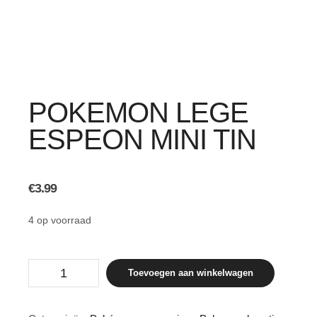
POKEMON LEGE
ESPEON MINI TIN
€
3.99
4 op voorraad
Pokemon
Toevoegen aan winkelwagen
lege
Espeon
mini
tin