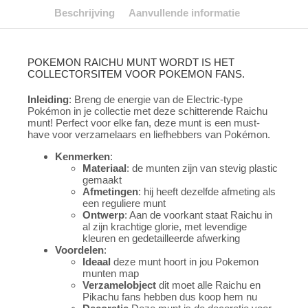
Beschrijving
Aanvullende informatie
POKEMON RAICHU MUNT WORDT IS HET
COLLECTORSITEM VOOR POKEMON FANS.
Inleiding
: Breng de energie van de Electric-type
Pokémon in je collectie met deze schitterende Raichu
munt! Perfect voor elke fan, deze munt is een must-
have voor verzamelaars en liefhebbers van Pokémon.
Kenmerken
:
Materiaal
: de munten zijn van stevig plastic
gemaakt
Afmetingen
: hij heeft dezelfde afmeting als
een reguliere munt
Ontwerp
: Aan de voorkant staat Raichu in
al zijn krachtige glorie, met levendige
kleuren en gedetailleerde afwerking
Voordelen
:
Ideaal
deze munt hoort in jou Pokemon
munten map
Verzamelobject
dit moet alle Raichu en
Pikachu fans hebben dus koop hem nu