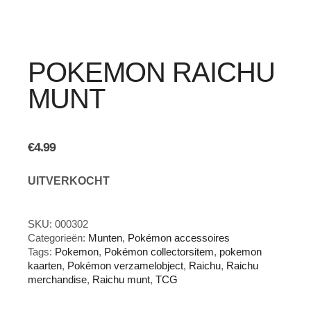
POKEMON RAICHU
MUNT
€
4.99
UITVERKOCHT
SKU:
000302
Categorieën:
Munten
,
Pokémon accessoires
Tags:
Pokemon
,
Pokémon collectorsitem
,
pokemon
kaarten
,
Pokémon verzamelobject
,
Raichu
,
Raichu
merchandise
,
Raichu munt
,
TCG