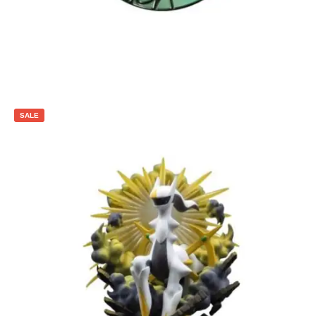
Toevoegen aan winkelwagen
SALE
€
5.00
€
3.00