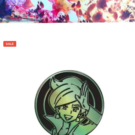
Toevoegen aan winkelwagen
SALE
€
2.99
€
1.99