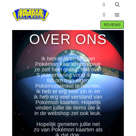
POKEMONAND2HAND.NL
REVIEWS
OVER ONS
Ik ben al jaren fan van
Pokémon kaarten en spaar
ze zelf heel graag. Met over
5 jaar ervaring vond ik het
tijd om mijn eigen
Pokémonwinkel te openen.
Ik heb er erg veel zin in en
ik heb erg veel verstand van
Pokémon kaarten. Hopelijk
vinden jullie de items die ik
in de webshop zet ook leuk.
Hopelijk genieten jullie net
zo van Pokémon kaarten als
ik dat doe.