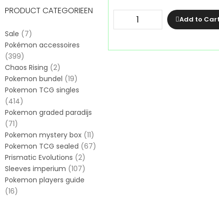
PRODUCT CATEGORIEEN
Add to Car
Sale
(7)
Pokémon accessoires
(399)
Chaos Rising
(2)
Pokemon bundel
(19)
Pokemon TCG singles
(414)
Pokemon graded paradijs
(71)
Pokemon mystery box
(11)
Pokemon TCG sealed
(67)
Prismatic Evolutions
(2)
Sleeves imperium
(107)
Pokemon players guide
(16)