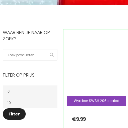
WAAR BEN JE NAAR OP
ZOEK?
FILTER OP PRIJS
Wyrdeer SWSH 206 sealed
Filter
€
9.99