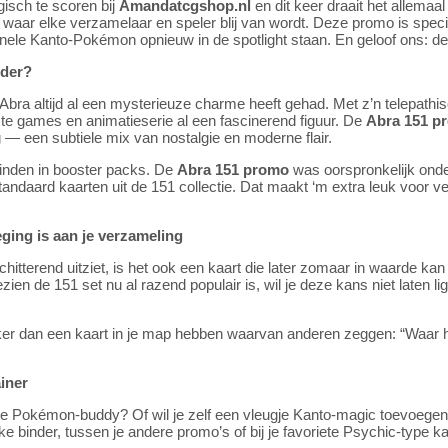
isch te scoren bij
Amandatcgshop.nl
en dit keer draait het allema
 waar elke verzamelaar en speler blij van wordt. Deze promo is speci
ginele Kanto-Pokémon opnieuw in de spotlight staan. En geloof ons: de
nder?
t Abra altijd al een mysterieuze charme heeft gehad. Met z’n telepat
te games en animatieserie al een fascinerend figuur. De
Abra 151 p
 — een subtiele mix van nostalgie en moderne flair.
inden in booster packs. De
Abra 151 promo
was oorspronkelijk onde
andaard kaarten uit de 151 collectie. Dat maakt ‘m extra leuk voor v
ing is aan je verzameling
chitterend uitziet, is het ook een kaart die later zomaar in waarde kan 
ezien de 151 set nu al razend populair is, wil je deze kans niet laten 
 leuker dan een kaart in je map hebben waarvan anderen zeggen: “Waar
iner
e Pokémon-buddy? Of wil je zelf een vleugje Kanto-magic toevoegen 
ke binder, tussen je andere promo’s of bij je favoriete Psychic-type ka