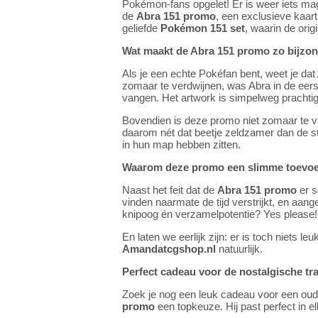
Pokémon-fans opgelet! Er is weer iets mag
de
Abra 151 promo
, een exclusieve kaart
geliefde
Pokémon 151 set
, waarin de ori
Wat maakt de Abra 151 promo zo bijzo
Als je een echte Pokéfan bent, weet je da
zomaar te verdwijnen, was Abra in de eers
vangen. Het artwork is simpelweg prachtig
Bovendien is deze promo niet zomaar te v
daarom nét dat beetje zeldzamer dan de st
in hun map hebben zitten.
Waarom deze promo een slimme toevoeg
Naast het feit dat de
Abra 151 promo
er s
vinden naarmate de tijd verstrijkt, en aang
knipoog én verzamelpotentie? Yes please!
En laten we eerlijk zijn: er is toch niets
Amandatcgshop.nl
natuurlijk.
Perfect cadeau voor de nostalgische tra
Zoek je nog een leuk cadeau voor een oud
promo
een topkeuze. Hij past perfect in el