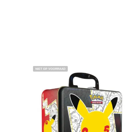
NIET OP VOORRAAD
€
3.00