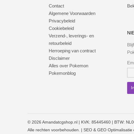
Contact
Bek
Algemene Voorwaarden
Privacybeleid
Cookiebeleid
NI
Verzend-, leverings- en
retourbeleid
Bli
Herroeping van contract
Po
Disclaimer
Ema
Alles over Pokemon
Pokemonblog
© 2026
Amandatcgshop.nl
| KVK: 85445460 | BTW: NL
Alle rechten voorbehouden. | SEO & GEO Optimalisatie