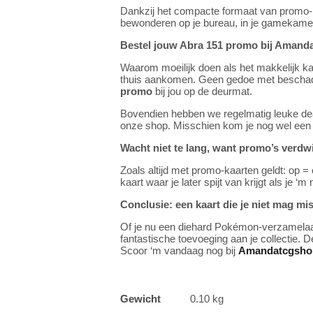
Dankzij het compacte formaat van promo-kaa
bewonderen op je bureau, in je gamekamer 
Bestel jouw Abra 151 promo bij Amand
Waarom moeilijk doen als het makkelijk k
thuis aankomen. Geen gedoe met beschadigde
promo
bij jou op de deurmat.
Bovendien hebben we regelmatig leuke deals
onze shop. Misschien kom je nog wel een
Wacht niet te lang, want promo’s verdwi
Zoals altijd met promo-kaarten geldt: op =
kaart waar je later spijt van krijgt als je ‘m 
Conclusie: een kaart die je niet mag mi
Of je nu een diehard Pokémon-verzamelaar
fantastische toevoeging aan je collectie. 
Scoor ‘m vandaag nog bij
Amandatcgsho
Gewicht
0.10 kg