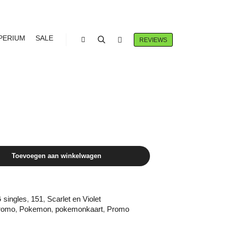
PERIUM
SALE
REVIEWS
Winkel zijbalk
Zoeken
Meer info
1 PROMO
Toevoegen aan winkelwagen
singles
,
151
,
Scarlet en Violet
promo
,
Pokemon
,
pokemonkaart
,
Promo