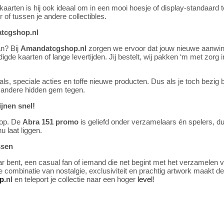
rten is hij ook ideaal om in een mooi hoesje of display-standaard te
of tussen je andere collectibles.
atcgshop.nl
an? Bij
Amandatcgshop.nl
zorgen we ervoor dat jouw nieuwe aanwinst
 kaarten of lange levertijden. Jij bestelt, wij pakken ‘m met zorg in 
, speciale acties en toffe nieuwe producten. Dus als je toch bezig b
 andere hidden gem tegen.
jnen snel!
 op. De
Abra 151 promo
is geliefd onder verzamelaars én spelers, dus 
nu laat liggen.
ssen
 bent, een casual fan of iemand die net begint met het verzamelen
De combinatie van nostalgie, exclusiviteit en prachtig artwork maakt d
p
.nl
en teleport je collectie naar een hoger
level
!