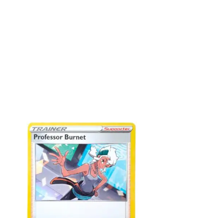
€
3.99