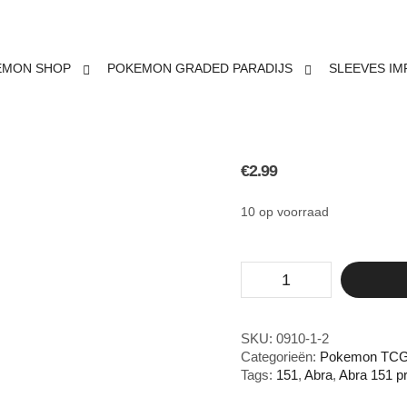
EMON SHOP
POKEMON GRADED PARADIJS
SLEEVES IM
ABRA 15
€
2.99
10 op voorraad
Abra
151
promo
aantal
SKU:
0910-1-2
Categorieën:
Pokemon TCG 
Tags:
151
,
Abra
,
Abra 151 