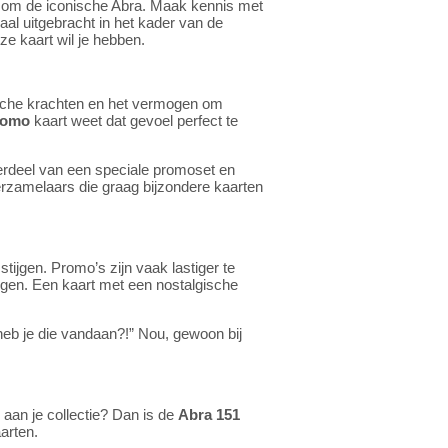
al om de iconische Abra. Maak kennis met
aal uitgebracht in het kader van de
ze kaart wil je hebben.
hische krachten en het vermogen om
romo
kaart weet dat gevoel perfect te
rdeel van een speciale promoset en
erzamelaars die graag bijzondere kaarten
stijgen. Promo’s zijn vaak lastiger te
liggen. Een kaart met een nostalgische
 heb je die vandaan?!” Nou, gewoon bij
aan je collectie? Dan is de
Abra 151
arten.