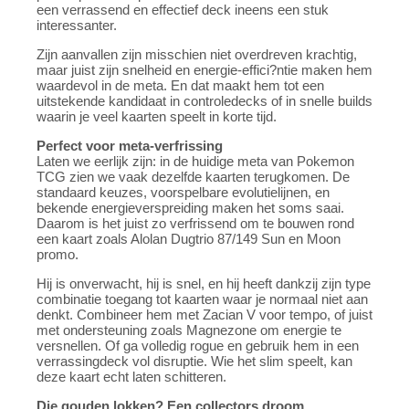
een verrassend en effectief deck ineens een stuk
interessanter.
Zijn aanvallen zijn misschien niet overdreven krachtig,
maar juist zijn snelheid en energie-effici?ntie maken hem
waardevol in de meta. En dat maakt hem tot een
uitstekende kandidaat in controledecks of in snelle builds
waarin je veel kaarten speelt in korte tijd.
Perfect voor meta-verfrissing
Laten we eerlijk zijn: in de huidige meta van Pokemon
TCG zien we vaak dezelfde kaarten terugkomen. De
standaard keuzes, voorspelbare evolutielijnen, en
bekende energieverspreiding maken het soms saai.
Daarom is het juist zo verfrissend om te bouwen rond
een kaart zoals Alolan Dugtrio 87/149 Sun en Moon
promo.
Hij is onverwacht, hij is snel, en hij heeft dankzij zijn type
combinatie toegang tot kaarten waar je normaal niet aan
denkt. Combineer hem met Zacian V voor tempo, of juist
met ondersteuning zoals Magnezone om energie te
versnellen. Of ga volledig rogue en gebruik hem in een
verrassingdeck vol disruptie. Wie het slim speelt, kan
deze kaart echt laten schitteren.
Die gouden lokken? Een collectors droom