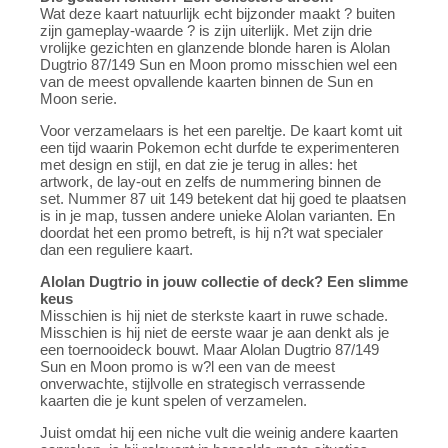
Wat deze kaart natuurlijk echt bijzonder maakt ? buiten
zijn gameplay-waarde ? is zijn uiterlijk. Met zijn drie
vrolijke gezichten en glanzende blonde haren is Alolan
Dugtrio 87/149 Sun en Moon promo misschien wel een
van de meest opvallende kaarten binnen de Sun en
Moon serie.
Voor verzamelaars is het een pareltje. De kaart komt uit
een tijd waarin Pokemon echt durfde te experimenteren
met design en stijl, en dat zie je terug in alles: het
artwork, de lay-out en zelfs de nummering binnen de
set. Nummer 87 uit 149 betekent dat hij goed te plaatsen
is in je map, tussen andere unieke Alolan varianten. En
doordat het een promo betreft, is hij n?t wat specialer
dan een reguliere kaart.
Alolan Dugtrio in jouw collectie of deck? Een slimme
keus
Misschien is hij niet de sterkste kaart in ruwe schade.
Misschien is hij niet de eerste waar je aan denkt als je
een toernooideck bouwt. Maar Alolan Dugtrio 87/149
Sun en Moon promo is w?l een van de meest
onverwachte, stijlvolle en strategisch verrassende
kaarten die je kunt spelen of verzamelen.
Juist omdat hij een niche vult die weinig andere kaarten