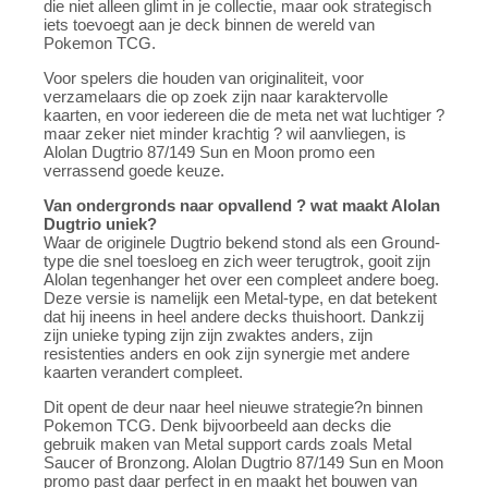
die niet alleen glimt in je collectie, maar ook strategisch
iets toevoegt aan je deck binnen de wereld van
Pokemon TCG.
Voor spelers die houden van originaliteit, voor
verzamelaars die op zoek zijn naar karaktervolle
kaarten, en voor iedereen die de meta net wat luchtiger ?
maar zeker niet minder krachtig ? wil aanvliegen, is
Alolan Dugtrio 87/149 Sun en Moon promo een
verrassend goede keuze.
Van ondergronds naar opvallend ? wat maakt Alolan
Dugtrio uniek?
Waar de originele Dugtrio bekend stond als een Ground-
type die snel toesloeg en zich weer terugtrok, gooit zijn
Alolan tegenhanger het over een compleet andere boeg.
Deze versie is namelijk een Metal-type, en dat betekent
dat hij ineens in heel andere decks thuishoort. Dankzij
zijn unieke typing zijn zijn zwaktes anders, zijn
resistenties anders en ook zijn synergie met andere
kaarten verandert compleet.
Dit opent de deur naar heel nieuwe strategie?n binnen
Pokemon TCG. Denk bijvoorbeeld aan decks die
gebruik maken van Metal support cards zoals Metal
Saucer of Bronzong. Alolan Dugtrio 87/149 Sun en Moon
promo past daar perfect in en maakt het bouwen van