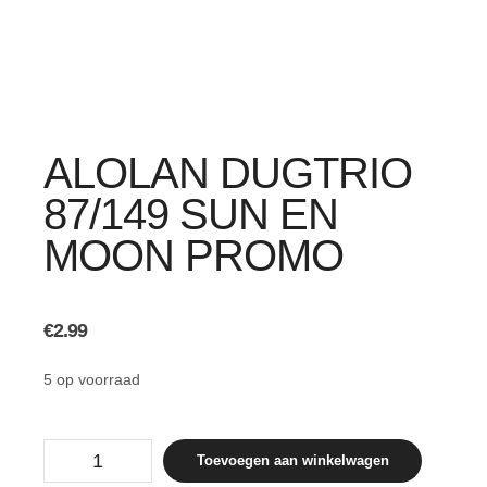
ALOLAN DUGTRIO
87/149 SUN EN
MOON PROMO
€
2.99
5 op voorraad
Alolan
Toevoegen aan winkelwagen
Dugtrio
87/149