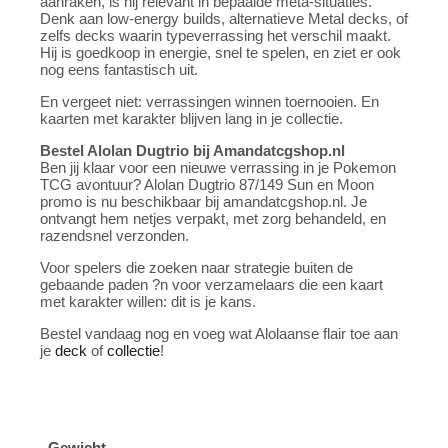
aanraken, is hij relevant in bepaalde meta-situaties.
Denk aan low-energy builds, alternatieve Metal decks, of
zelfs decks waarin typeverrassing het verschil maakt.
Hij is goedkoop in energie, snel te spelen, en ziet er ook
nog eens fantastisch uit.
En vergeet niet: verrassingen winnen toernooien. En
kaarten met karakter blijven lang in je collectie.
Bestel Alolan Dugtrio bij Amandatcgshop.nl
Ben jij klaar voor een nieuwe verrassing in je Pokemon
TCG avontuur? Alolan Dugtrio 87/149 Sun en Moon
promo is nu beschikbaar bij amandatcgshop.nl. Je
ontvangt hem netjes verpakt, met zorg behandeld, en
razendsnel verzonden.
Voor spelers die zoeken naar strategie buiten de
gebaande paden ?n voor verzamelaars die een kaart
met karakter willen: dit is je kans.
Bestel vandaag nog en voeg wat Alolaanse flair toe aan
je
deck
of
collectie
!
Gewicht