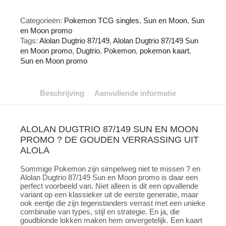
Sun
en
Categorieën:
Pokemon TCG singles
,
Sun en Moon
,
Sun
Moon
en Moon promo
promo
Tags:
Alolan Dugtrio 87/149
,
Alolan Dugtrio 87/149 Sun
aantal
en Moon promo
,
Dugtrio
,
Pokemon
,
pokemon kaart
,
Sun en Moon promo
Beschrijving
Aanvullende informatie
ALOLAN DUGTRIO 87/149 SUN EN MOON
PROMO ? DE GOUDEN VERRASSING UIT
ALOLA
Sommige Pokemon zijn simpelweg niet te missen ? en
Alolan Dugtrio 87/149 Sun en Moon promo is daar een
perfect voorbeeld van. Niet alleen is dit een opvallende
variant op een klassieker uit de eerste generatie, maar
ook eentje die zijn tegenstanders verrast met een unieke
combinatie van types, stijl en strategie. En ja, die
goudblonde lokken maken hem onvergetelijk. Een kaart