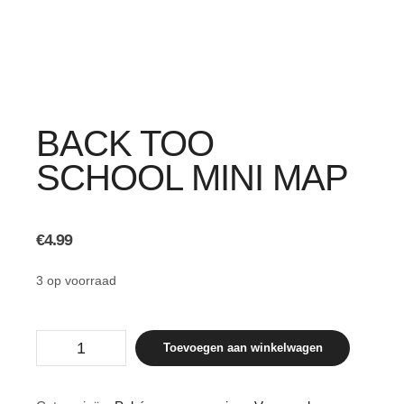
BACK TOO
SCHOOL MINI MAP
€
4.99
3 op voorraad
Back
Toevoegen aan winkelwagen
too
school
mini
map