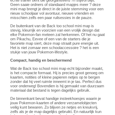
echte trainer bent die georganiseerd ?n stijlvol blijft.
Geen saaie ordners of standaard mapjes meer ? deze
mini map brengt je direct in de juiste stemming voor een
nieuw schooljaar vol avontuur, nieuwe vrienden en
misschien zelfs een paar ruilsessies in de pauze.
De buitenkant van de Back too school mini map is
stevig, kleurrijk en voorzien van een vrolijk design dat
elke Pokemon-fan meteen zal herkennen. Of het nu gaat
om Pikachu, Eevee of een van de starters die je
favoriete map siert, deze map straalt pure energie uit.
Het is niet zomaar een schoolaccessoire ? het is een
stukje van jouw Pokemon-lifestyle.
Compact, handig en beschermend
Wat de Back too school mini map echt bijzonder maakt,
is het compacte formaat. Hij is precies groot genoeg om
kaarten, notities of kleine papieren netjes op te bergen
zonder dat hij veel ruimte inneemt in je tas. Perfect dus
voor onderweg! Bovendien is hij gemaakt van duurzaam
materiaal dat bestand is tegen dagelijks gebruik.
De binnenkant bevat handige insteekhoesjes waarin je
jouw Pokemon-kaarten of andere verzamelobjecten
veilig kunt bewaren. Zo blijven ze netjes en kreukvrij,
zelfs als je de map dagelijks gebruikt. En natuurlijk kun