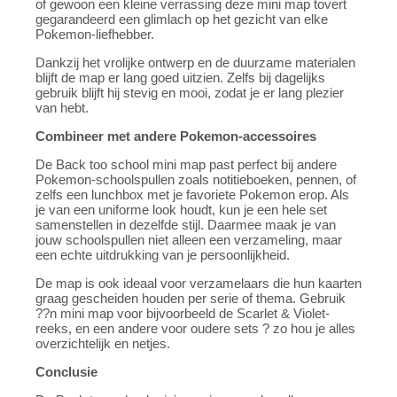
of gewoon een kleine verrassing deze mini map tovert
gegarandeerd een glimlach op het gezicht van elke
Pokemon-liefhebber.
Dankzij het vrolijke ontwerp en de duurzame materialen
blijft de map er lang goed uitzien. Zelfs bij dagelijks
gebruik blijft hij stevig en mooi, zodat je er lang plezier
van hebt.
Combineer met andere Pokemon-accessoires
De Back too school mini map past perfect bij andere
Pokemon-schoolspullen zoals notitieboeken, pennen, of
zelfs een lunchbox met je favoriete Pokemon erop. Als
je van een uniforme look houdt, kun je een hele set
samenstellen in dezelfde stijl. Daarmee maak je van
jouw schoolspullen niet alleen een verzameling, maar
een echte uitdrukking van je persoonlijkheid.
De map is ook ideaal voor verzamelaars die hun kaarten
graag gescheiden houden per serie of thema. Gebruik
??n mini map voor bijvoorbeeld de Scarlet & Violet-
reeks, en een andere voor oudere sets ? zo hou je alles
overzichtelijk en netjes.
Conclusie