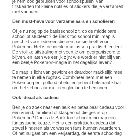
je hem ook gebruiken voor schoolspullen van
flitskaarten tot kleine notities of stickers die je verzamelt
met vrienden.
Een must-have voor verzamelaars en scholieren
Of je nu nog op de basisschool zit, op de middelbare
school of studeert ? de Back too school mini map is
geschikt voor iedereen die een passie heeft voor
Pokemon. Het is de ideale mix tussen praktisch en leuk.
De vrolijke uitstraling motiveert je om georganiseerd te
blijven, en laten we eerlijk zijn: wie wordt er niet blij van
een beetje Pokemon-magie in het dagelijks leven?
De map is licht van gewicht en daardoor makkelijk mee
te nemen in elke rugzak. Combineer hem met een
Pokemon-pen, potlood of etui en je bent helemaal klaar
om het schooljaar met een glimlach te beginnen.
Ook ideaal als cadeau
Ben je op zoek naar een leuk en betaalbaar cadeau voor
een vriend, familielid of klasgenoot die gek is op
Pokemon? Dan is de Back too school mini map een
fantastische keuze. Het is een praktisch cadeau dat
zowel kinderen als volwassen fans kunnen waarderen.
Of het nu gaat om een verjaardag, de eerste schooldag