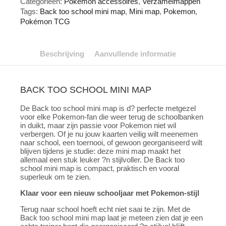
Categorieën:
Pokémon accessoires
,
Verzamelmappen
aantal
Tags:
Back too school mini map
,
Mini map
,
Pokemon
,
Pokémon TCG
Beschrijving
Aanvullende informatie
BACK TOO SCHOOL MINI MAP
De Back too school mini map is d? perfecte metgezel
voor elke Pokemon-fan die weer terug de schoolbanken
in duikt, maar zijn passie voor Pokemon niet wil
verbergen. Of je nu jouw kaarten veilig wilt meenemen
naar school, een toernooi, of gewoon georganiseerd wilt
blijven tijdens je studie: deze mini map maakt het
allemaal een stuk leuker ?n stijlvoller. De Back too
school mini map is compact, praktisch en vooral
superleuk om te zien.
Klaar voor een nieuw schooljaar met Pokemon-stijl
Terug naar school hoeft echt niet saai te zijn. Met de
Back too school mini map laat je meteen zien dat je een