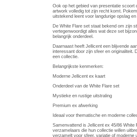
Ook op het gebied van presentatie scoort d
artwork volledig tot zijn recht komt. Poke
uitstekend leent voor langdurige opslag en 
De White Flare set staat bekend om zijn stij
vertegenwoordigt alles wat deze set bijzo
belangrijk onderdeel.
Daarnaast heeft Jellicent een blijvende aan
interessant door zijn sfeer en originaliteit.
een collectie.
Belangrijkste kenmerken:
Moderne Jellicent ex kaart
Onderdeel van de White Flare set
Mystieke en rustige uitstraling
Premium ex afwerking
Ideaal voor thematische en moderne colle
Samenvattend is Jellicent ex 45/86 White
verzamelaars die hun collectie willen uitbr
verzamelt voor sfeer, variatie of moderne u