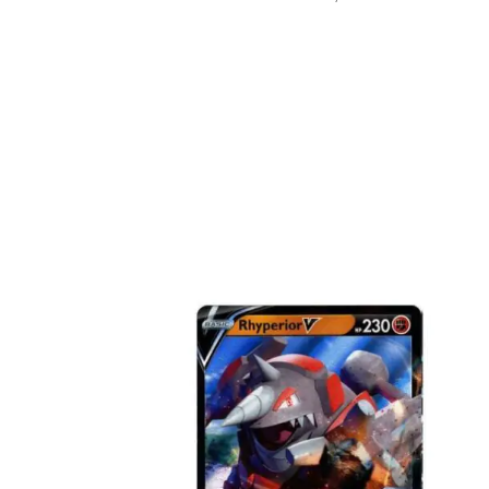
€
2.99