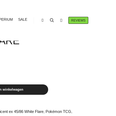
PERIUM
SALE
REVIEWS
Winkel zijbalk
Zoeken
Meer info
T EX 45/86
LARE
n winkelwagen
licent ex 45/86 White Flare
,
Pokémon TCG
,