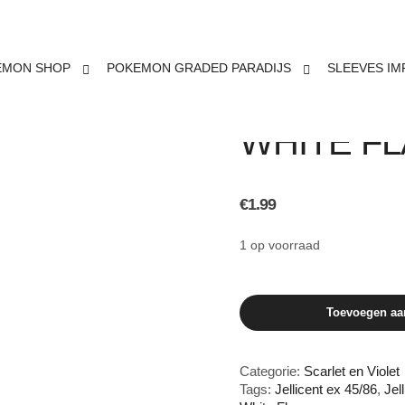
EMON SHOP
POKEMON GRADED PARADIJS
SLEEVES IM
JELLICEN
WHITE F
€
1.99
1 op voorraad
Jellicent
Toevoegen aa
ex
45/86
White
Flare
Categorie:
Scarlet en Violet
aantal
Tags:
Jellicent ex 45/86
,
Jel