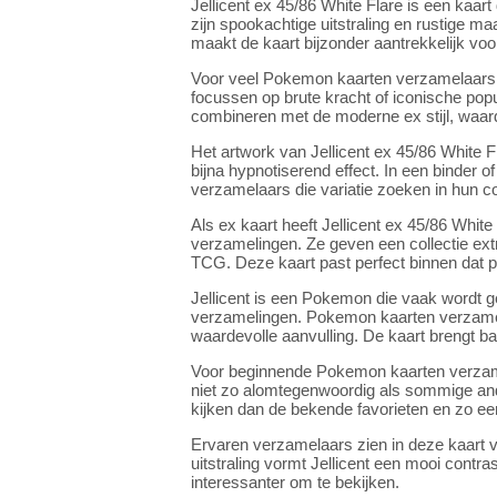
Jellicent ex 45/86 White Flare is een kaa
zijn spookachtige uitstraling en rustige ma
maakt de kaart bijzonder aantrekkelijk v
Voor veel Pokemon kaarten verzamelaars is
focussen op brute kracht of iconische popu
combineren met de moderne ex stijl, waardo
Het artwork van Jellicent ex 45/86 White F
bijna hypnotiserend effect. In een binder 
verzamelaars die variatie zoeken in hun c
Als ex kaart heeft Jellicent ex 45/86 Whi
verzamelingen. Ze geven een collectie ex
TCG. Deze kaart past perfect binnen dat p
Jellicent is een Pokemon die vaak wordt 
verzamelingen. Pokemon kaarten verzamela
waardevolle aanvulling. De kaart brengt bal
Voor beginnende Pokemon kaarten verzamel
niet zo alomtegenwoordig als sommige ande
kijken dan de bekende favorieten en zo een
Ervaren verzamelaars zien in deze kaart 
uitstraling vormt Jellicent een mooi contr
interessanter om te bekijken.