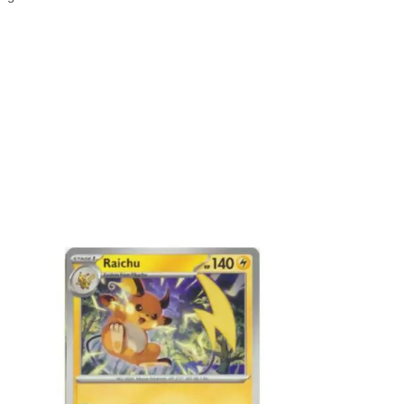
€
0.50