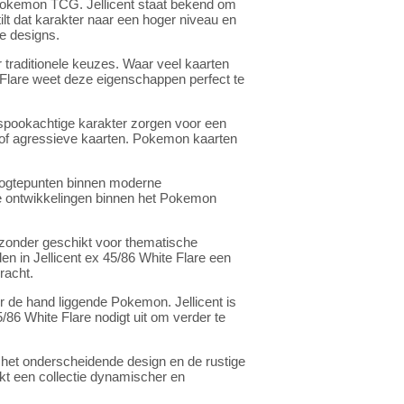
t Pokemon TCG. Jellicent staat bekend om
ilt dat karakter naar een hoger niveau en
e designs.
traditionele keuzes. Waar veel kaarten
te Flare weet deze eigenschappen perfect te
t spookachtige karakter zorgen voor een
le of agressieve kaarten. Pokemon kaarten
hoogtepunten binnen moderne
te ontwikkelingen binnen het Pokemon
jzonder geschikt voor thematische
 in Jellicent ex 45/86 White Flare een
racht.
de hand liggende Pokemon. Jellicent is
86 White Flare nodigt uit om verder te
het onderscheidende design en de rustige
akt een collectie dynamischer en