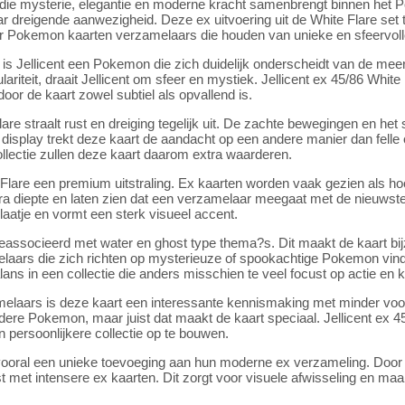
rt die mysterie, elegantie en moderne kracht samenbrengt binnen he
ar dreigende aanwezigheid. Deze ex uitvoering uit de White Flare set t
oor Pokemon kaarten verzamelaars die houden van unieke en sfeervoll
 Jellicent een Pokemon die zich duidelijk onderscheidt van de meer 
lariteit, draait Jellicent om sfeer en mystiek. Jellicent ex 45/86 Whi
or de kaart zowel subtiel als opvallend is.
lare straalt rust en dreiging tegelijk uit. De zachte bewegingen en he
of display trekt deze kaart de aandacht op een andere manier dan fel
ollectie zullen deze kaart daarom extra waarderen.
te Flare een premium uitstraling. Ex kaarten worden vaak gezien als 
tra diepte en laten zien dat een verzamelaar meegaat met de nieuws
laatje en vormt een sterk visueel accent.
geassocieerd met water en ghost type thema?s. Dit maakt de kaart bi
ars die zich richten op mysterieuze of spookachtige Pokemon vinden
ans in een collectie die anders misschien te veel focust op actie en k
aars is deze kaart een interessante kennismaking met minder voor 
re Pokemon, maar juist dat maakt de kaart speciaal. Jellicent ex 45/
 persoonlijkere collectie op te bouwen.
vooral een unieke toevoeging aan hun moderne ex verzameling. Door 
ast met intensere ex kaarten. Dit zorgt voor visuele afwisseling en ma