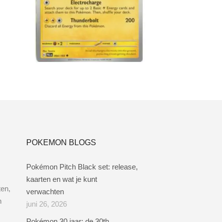
Toevoegen aan winkelwagen
POKEMON BLOGS
Pokémon Pitch Black set: release,
kaarten en wat je kunt
ten,
verwachten
n
juni 26, 2026
Pokémon 30 jaar: de 30th