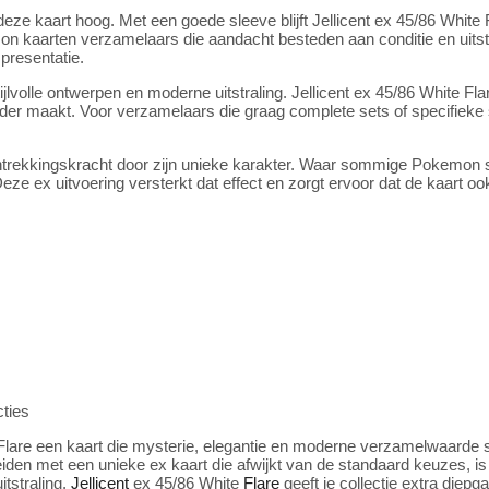
eze kaart hoog. Met een goede sleeve blijft Jellicent ex 45/86 White 
mon kaarten verzamelaars die aandacht besteden aan conditie en uitst
presentatie.
lvolle ontwerpen en moderne uitstraling. Jellicent ex 45/86 White Flare
nder maakt. Voor verzamelaars die graag complete sets of specifieke
trekkingskracht door zijn unieke karakter. Waar sommige Pokemon snel 
 Deze ex uitvoering versterkt dat effect en zorgt ervoor dat de kaart ook
cties
 Flare een kaart die mysterie, elegantie en moderne verzamelwaard
eiden met een unieke ex kaart die afwijkt van de standaard keuzes, is
itstraling,
Jellicent
ex 45/86 White
Flare
geeft je collectie extra diepg