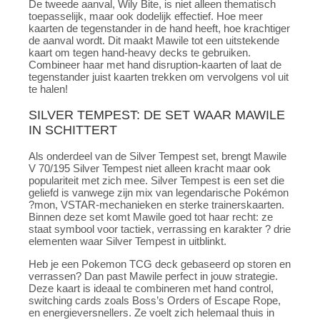
De tweede aanval, Wily Bite, is niet alleen thematisch
toepasselijk, maar ook dodelijk effectief. Hoe meer
kaarten de tegenstander in de hand heeft, hoe krachtiger
de aanval wordt. Dit maakt Mawile tot een uitstekende
kaart om tegen hand-heavy decks te gebruiken.
Combineer haar met hand disruption-kaarten of laat de
tegenstander juist kaarten trekken om vervolgens vol uit
te halen!
SILVER TEMPEST: DE SET WAAR MAWILE
IN SCHITTERT
Als onderdeel van de Silver Tempest set, brengt Mawile
V 70/195 Silver Tempest niet alleen kracht maar ook
populariteit met zich mee. Silver Tempest is een set die
geliefd is vanwege zijn mix van legendarische Pokémon
?mon, VSTAR-mechanieken en sterke trainerskaarten.
Binnen deze set komt Mawile goed tot haar recht: ze
staat symbool voor tactiek, verrassing en karakter ? drie
elementen waar Silver Tempest in uitblinkt.
Heb je een Pokemon TCG deck gebaseerd op storen en
verrassen? Dan past Mawile perfect in jouw strategie.
Deze kaart is ideaal te combineren met hand control,
switching cards zoals Boss’s Orders of Escape Rope,
en energieversnellers. Ze voelt zich helemaal thuis in