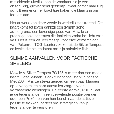
misleidende uiterlijk: aan de voorkant zie je een
onschuldig, glimlachend gezichtje, maar achter haar rug
schuilt een enorme, krachtige kaken die klaar zijn om
toe te slaan.
Het artwork van deze versie is werkelijk schitterend. De
kaart komt tot leven dankzij een dynamische
achtergrond, een levendige pose van Mawile en
prachtige holo-accenten die fonkelen zodra het licht erop
valt. Het is een visueel feestje voor elke verzamelaar
van Pokemon TCG-kaarten, zeker uit de Silver Tempest
collectie, die bekendstaat om zijn artistieke flair.
SLIMME AANVALLEN VOOR TACTISCHE
SPELERS
Mawile V Silver Tempest 70/195 is meer dan een mooie
kaart. Deze V-kaart is ook functioneel sterk in het spel.
Met 200 HP is ze stevig genoeg om een paar klappen
op te vangen, en haar aanvallen zorgen voor
verrassende wendingen. De eerste aanval, Pull In, laat
je de tegenstander in een vervelende positie brengen
door een Pokémon van hun bench naar de actieve
positie te trekken, perfect om strategieën van je
tegenstander te verstoren.