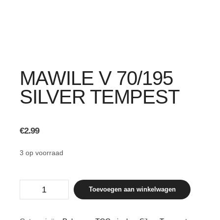
MAWILE V 70/195
SILVER TEMPEST
€
2.99
3 op voorraad
Mawile
Toevoegen aan winkelwagen
V
70/195
Silver
Tempest