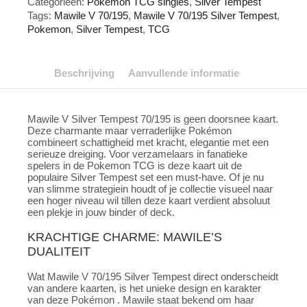
Categorieën:
Pokemon TCG singles
,
Silver Tempest
aantal
Tags:
Mawile V 70/195
,
Mawile V 70/195 Silver Tempest
,
Pokemon
,
Silver Tempest
,
TCG
Beschrijving
Aanvullende informatie
Mawile V Silver Tempest 70/195 is geen doorsnee kaart.
Deze charmante maar verraderlijke Pokémon
combineert schattigheid met kracht, elegantie met een
serieuze dreiging. Voor verzamelaars in fanatieke
spelers in de Pokemon TCG is deze kaart uit de
populaire Silver Tempest set een must-have. Of je nu
van slimme strategiein houdt of je collectie visueel naar
een hoger niveau wil tillen deze kaart verdient absoluut
een plekje in jouw binder of deck.
KRACHTIGE CHARME: MAWILE’S
DUALITEIT
Wat Mawile V 70/195 Silver Tempest direct onderscheidt
van andere kaarten, is het unieke design en karakter
van deze Pokémon . Mawile staat bekend om haar