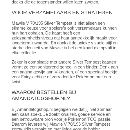
decks die de tegenstander willen laten zweten.
VOOR VERZAMELAARS EN STRATEGEN
Mawile V 70/195 Silver Tempest is niet alleen een
slimme keuze voor spelers’s ook verzamelaars kunnen
hun hart ophalen. De kaart heeft een
zeldzaamheidsniveau dat haar aantrekkelijk maakt voor
langetermijnwaarde. En dankzij de unieke visuele stijl en
sterke identiteit van Mawile is het een kaart die opvalt in
elke collectie.
Zeker in combinatie met andere Silver Tempest kaarten
vormt ze een schitterend geheel in een binder. Denk aan
een pagina gewijd aan V-kaarten, of een speciaal hoekje
voor Fairy-achtige of verraderlijke Pokémon met een
twist.
WAAROM BESTELLEN BIJ
AMANDATCGSHOP.NL?
Bij Amandatcgshop.nl begrijpen we dat jij niet zomaar
een kaart zoekt. Je zoekt kwaliteit, goede service en
een betrouwbare bron voor je Pokemon TCG passie.
Daarom leveren wij Mawile V 70/195 Silver Tempest
zorgvuldig verpakt en met liefde voor de hobby.