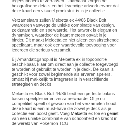
tegenstanders te verrassen. Daarnaast zorgen de
holografische details en het levendige artwork ervoor dat
deze kaart een visueel pronkstuk is in je collectie.
Verzamelaars zullen Meloetta ex 44/86 Black Bolt
waarderen vanwege de unieke combinatie van design,
zeldzaamheid en spelwaarde. Het artwork is elegant en
dynamisch, waardoor de kaart meteen opvalt in je
binder. Dit maakt Meloetta ex niet alleen een uitstekende
speelkaart, maar ook een waardevolle toevoeging voor
iedereen die serieus verzamelt.
Bij Amandatcgshop.nl is Meloetta ex in topconditie
beschikbaar, klaar om direct aan je collectie toegevoegd
te worden of gebruikt te worden in je deck. De kaart is
geschikt voor zowel beginnende als ervaren spelers,
omdat hij makkelijk te integreren is in verschillende
strategieën en decks.
Meloetta ex Black Bolt 44/86 biedt een perfecte balans
tussen speelplezier en verzamelwaarde. Of je nu
competitief speelt of gewoon van het verzamelen houdt,
deze kaart is een must-have die zowel je deck als je
collectie een boost geeft. Voeg
Meloetta
ex toe en
geniet
van een unieke combinatie van schoonheid en kracht in
de wereld van Pokemon TCG.