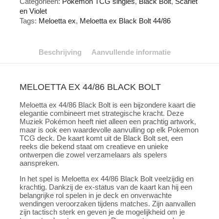
Categorieën:
Pokemon TCG singles
,
Black Bolt
,
Scarlet
aantal
en Violet
Tags:
Meloetta ex
,
Meloetta ex Black Bolt 44/86
Beschrijving
Aanvullende informatie
MELOETTA EX 44/86 BLACK BOLT
Meloetta ex 44/86 Black Bolt is een bijzondere kaart die
elegantie combineert met strategische kracht. Deze
Muziek Pokémon heeft niet alleen een prachtig artwork,
maar is ook een waardevolle aanvulling op elk Pokemon
TCG deck. De kaart komt uit de Black Bolt set, een
reeks die bekend staat om creatieve en unieke
ontwerpen die zowel verzamelaars als spelers
aanspreken.
In het spel is Meloetta ex 44/86 Black Bolt veelzijdig en
krachtig. Dankzij de ex-status van de kaart kan hij een
belangrijke rol spelen in je deck en onverwachte
wendingen veroorzaken tijdens matches. Zijn aanvallen
zijn tactisch sterk en geven je de mogelijkheid om je