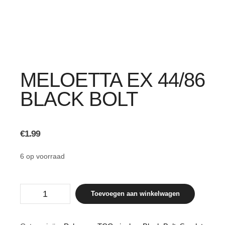
MELOETTA EX 44/86
BLACK BOLT
€
1.99
6 op voorraad
Meloetta
Toevoegen aan winkelwagen
ex
44/86
Black
Bolt