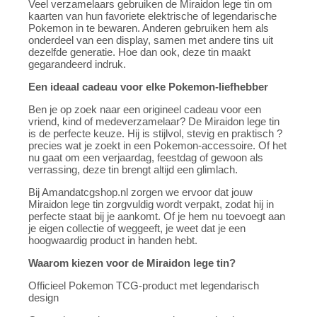
Veel verzamelaars gebruiken de Miraidon lege tin om
kaarten van hun favoriete elektrische of legendarische
Pokemon in te bewaren. Anderen gebruiken hem als
onderdeel van een display, samen met andere tins uit
dezelfde generatie. Hoe dan ook, deze tin maakt
gegarandeerd indruk.
Een ideaal cadeau voor elke Pokemon-liefhebber
Ben je op zoek naar een origineel cadeau voor een
vriend, kind of medeverzamelaar? De Miraidon lege tin
is de perfecte keuze. Hij is stijlvol, stevig en praktisch ?
precies wat je zoekt in een Pokemon-accessoire. Of het
nu gaat om een verjaardag, feestdag of gewoon als
verrassing, deze tin brengt altijd een glimlach.
Bij Amandatcgshop.nl zorgen we ervoor dat jouw
Miraidon lege tin zorgvuldig wordt verpakt, zodat hij in
perfecte staat bij je aankomt. Of je hem nu toevoegt aan
je eigen collectie of weggeeft, je weet dat je een
hoogwaardig product in handen hebt.
Waarom kiezen voor de Miraidon lege tin?
Officieel Pokemon TCG-product met legendarisch
design