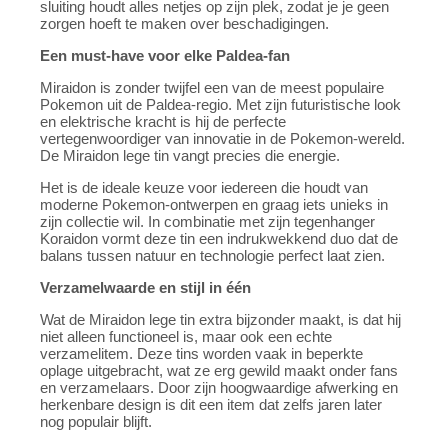
sluiting houdt alles netjes op zijn plek, zodat je je geen
zorgen hoeft te maken over beschadigingen.
Een must-have voor elke Paldea-fan
Miraidon is zonder twijfel een van de meest populaire
Pokemon uit de Paldea-regio. Met zijn futuristische look
en elektrische kracht is hij de perfecte
vertegenwoordiger van innovatie in de Pokemon-wereld.
De Miraidon lege tin vangt precies die energie.
Het is de ideale keuze voor iedereen die houdt van
moderne Pokemon-ontwerpen en graag iets unieks in
zijn collectie wil. In combinatie met zijn tegenhanger
Koraidon vormt deze tin een indrukwekkend duo dat de
balans tussen natuur en technologie perfect laat zien.
Verzamelwaarde en stijl in één
Wat de Miraidon lege tin extra bijzonder maakt, is dat hij
niet alleen functioneel is, maar ook een echte
verzamelitem. Deze tins worden vaak in beperkte
oplage uitgebracht, wat ze erg gewild maakt onder fans
en verzamelaars. Door zijn hoogwaardige afwerking en
herkenbare design is dit een item dat zelfs jaren later
nog populair blijft.