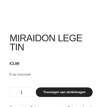
MIRAIDON LEGE
TIN
€
3.99
9 op voorraad
Miraidon
Toevoegen aan winkelwagen
lege
tin
aantal