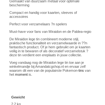
Gemaakt van duurzaam metaal voor optimale
bescherming
Compact en handig voor kaarten, sleeves of
accessoires
Perfect voor verzamelaars ?n spelers
Must-have voor fans van Miraidon en de Paldea-regio
De Miraidon lege tin combineert moderne stijl,
praktische functionaliteit en verzamelwaarde in ??n
fantastisch product. Of je hem gebruikt om je kaarten
veilig in te bewaren of als decoratief verzamelstuk ?
deze tin verdient een ereplaats in jouw collectie.
Voeg vandaag nog de Miraidon lege tin toe aan je
winkelmandje bij Amandatcgshop.nl en ervaar zelf
waarom dit een van de populairste Pokemon-
tins
van
het
moment
is.
Gewicht
2.2 kg