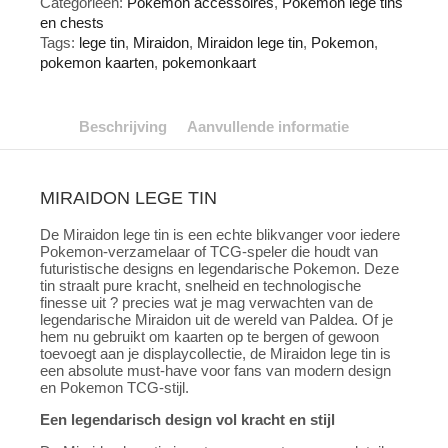
Categorieën:
Pokémon accessoires
,
Pokemon lege tins
en chests
Tags:
lege tin
,
Miraidon
,
Miraidon lege tin
,
Pokemon
,
pokemon kaarten
,
pokemonkaart
Beschrijving
Aanvullende informatie
MIRAIDON LEGE TIN
De Miraidon lege tin is een echte blikvanger voor iedere
Pokemon-verzamelaar of TCG-speler die houdt van
futuristische designs en legendarische Pokemon. Deze
tin straalt pure kracht, snelheid en technologische
finesse uit ? precies wat je mag verwachten van de
legendarische Miraidon uit de wereld van Paldea. Of je
hem nu gebruikt om kaarten op te bergen of gewoon
toevoegt aan je displaycollectie, de Miraidon lege tin is
een absolute must-have voor fans van modern design
en Pokemon TCG-stijl.
Een legendarisch design vol kracht en stijl