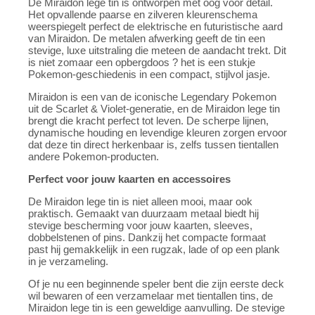
De Miraidon lege tin is ontworpen met oog voor detail.
Het opvallende paarse en zilveren kleurenschema
weerspiegelt perfect de elektrische en futuristische aard
van Miraidon. De metalen afwerking geeft de tin een
stevige, luxe uitstraling die meteen de aandacht trekt. Dit
is niet zomaar een opbergdoos ? het is een stukje
Pokemon-geschiedenis in een compact, stijlvol jasje.
Miraidon is een van de iconische Legendary Pokemon
uit de Scarlet & Violet-generatie, en de Miraidon lege tin
brengt die kracht perfect tot leven. De scherpe lijnen,
dynamische houding en levendige kleuren zorgen ervoor
dat deze tin direct herkenbaar is, zelfs tussen tientallen
andere Pokemon-producten.
Perfect voor jouw kaarten en accessoires
De Miraidon lege tin is niet alleen mooi, maar ook
praktisch. Gemaakt van duurzaam metaal biedt hij
stevige bescherming voor jouw kaarten, sleeves,
dobbelstenen of pins. Dankzij het compacte formaat
past hij gemakkelijk in een rugzak, lade of op een plank
in je verzameling.
Of je nu een beginnende speler bent die zijn eerste deck
wil bewaren of een verzamelaar met tientallen tins, de
Miraidon lege tin is een geweldige aanvulling. De stevige