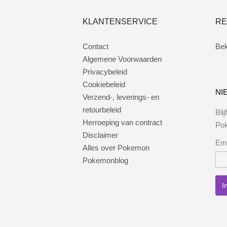
KLANTENSERVICE
RE
Contact
Bek
Algemene Voorwaarden
Privacybeleid
Cookiebeleid
NI
Verzend-, leverings- en
retourbeleid
Bli
Herroeping van contract
Po
Disclaimer
Ema
Alles over Pokemon
Pokemonblog