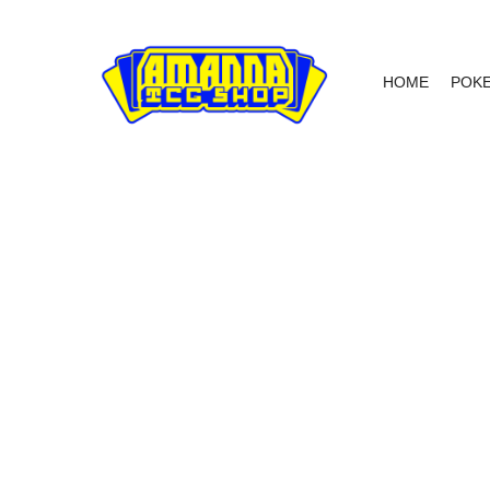
HOME
POK
NIET OP VOORRAAD