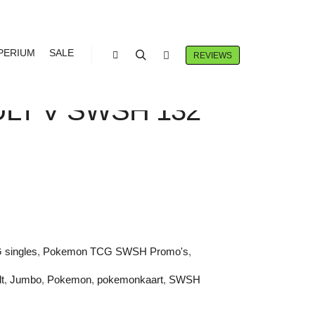
PERIUM
SALE
REVIEWS
Winkel zijbalk
Zoeken
Meer info
N TCG
LT V SWSH 132
singles
,
Pokemon TCG SWSH Promo's
,
t
,
Jumbo
,
Pokemon
,
pokemonkaart
,
SWSH