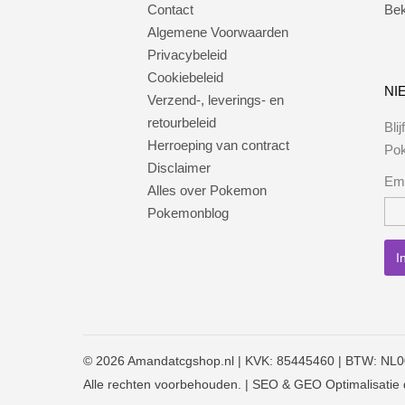
Contact
Bek
Algemene Voorwaarden
Privacybeleid
Cookiebeleid
NI
Verzend-, leverings- en
retourbeleid
Bli
Herroeping van contract
Po
Disclaimer
Ema
Alles over Pokemon
Pokemonblog
© 2026
Amandatcgshop.nl
| KVK: 85445460 | BTW: NL
Alle rechten voorbehouden. | SEO & GEO Optimalisatie