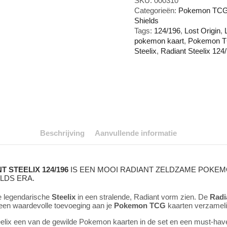
SKU:
000310
Steelix
Categorieën:
Pokemon TCG 
124/196
Shields
aantal
Tags:
124/196
,
Lost Origin
,
pokemon kaart
,
Pokemon TC
Steelix
,
Radiant Steelix 124
Beschrijving
Aanvullende informatie
 STEELIX 124/196
IS EEN MOOI RADIANT ZELDZAME POKE
LDS ERA.
e legendarische
Steelix
in een stralende, Radiant vorm zien. De
Radi
een waardevolle toevoeging aan je
Pokemon TCG
kaarten verzameli
eelix een van de gewilde Pokemon kaarten in de set en een must-hav