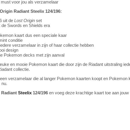
must voor jou als verzamelaar
igin Radiant Steelix 124/196:
 uit de
Lost Origin
set
it de Swords en Shields era
Pokemon kaart dus een speciale kaar
int conditie
edere verzamelaar in zijn of haar collectie hebben
ooi design
p je Pokemon decks met zijn aanval
leuke en mooie Pokemon kaart die door zijn de Riadant uitstraling ie
Riadant collectie.
een verzamelaar die al langer Pokemon kaarten koopt en Pokemon kaar
 nu.
n Radiant
Steelix
124/196
en voeg deze krachtige kaart toe aan