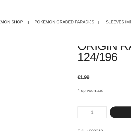
EMON SHOP
POKEMON GRADED PARADIJS
SLEEVES IM
POKEMON
ORIGIN R
124/196
€
1.99
4 op voorraad
Pokemon
TCG
Lost
Origin
Radiant