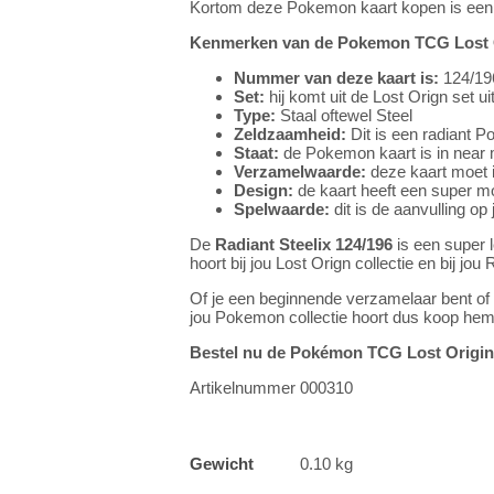
Kortom deze Pokemon kaart kopen is een 
Kenmerken van de Pokemon TCG Lost Or
Nummer van deze kaart is:
124/196
Set:
hij komt uit de Lost Orign set u
Type:
Staal oftewel Steel
Zeldzaamheid:
Dit is een radiant 
Staat:
de Pokemon kaart is in near m
Verzamelwaarde:
deze kaart moet i
Design:
de kaart heeft een super m
Spelwaarde:
dit is de aanvulling o
De
Radiant Steelix 124/196
is een super 
hoort bij jou Lost Orign collectie en bij jou 
Of je een beginnende verzamelaar bent of 
jou Pokemon collectie hoort dus koop hem
Bestel nu de Pokémon TCG Lost Origi
Artikelnummer 000310
Gewicht
0.10 kg