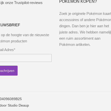
POKEMON KOPEN?
ijk onze Trustpilot-reviews
Zoek je originele Pokémon kaar
accessoires of andere Pokémo
EUWSBRIEF
dingen. Dan ben je hier aan het
juiste adres. We hebben namelij
jf op de hoogte van de nieuwste
een ruim assortiment aan
kémon producten
Pokémon artikelen.
il Adres*
004096089B25
 door
Studio Deaup