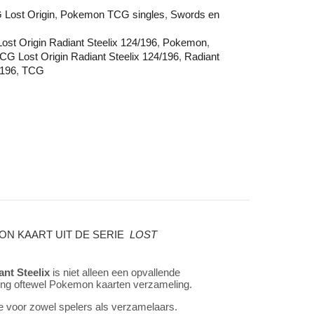
Lost Origin
,
Pokemon TCG singles
,
Swords en
Lost Origin Radiant Steelix 124/196
,
Pokemon
,
G Lost Origin Radiant Steelix 124/196
,
Radiant
/196
,
TCG
MON
KAART
UIT DE SERIE
LOST
ant Steelix
is niet alleen een opvallende
ng oftewel Pokemon kaarten verzameling.
e voor zowel spelers als verzamelaars.