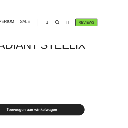
PERIUM
SALE
REVIEWS
Winkel zijbalk
Zoeken
Meer info
 TCG LOST
ADIANT STEELIX
Toevoegen aan winkelwagen