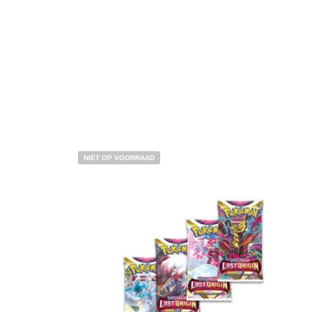
NIET OP VOORRAAD
€
12.95
€
10.95