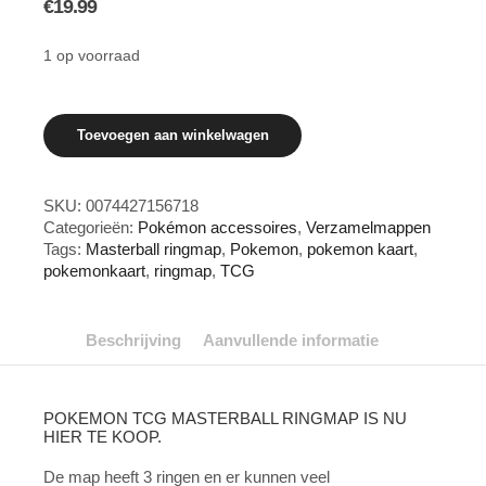
€
19.99
1 op voorraad
Pokemon
Toevoegen aan winkelwagen
TCG
Masterball
ringmap
aantal
SKU:
0074427156718
Categorieën:
Pokémon accessoires
,
Verzamelmappen
Tags:
Masterball ringmap
,
Pokemon
,
pokemon kaart
,
pokemonkaart
,
ringmap
,
TCG
Beschrijving
Aanvullende informatie
POKEMON TCG MASTERBALL RINGMAP IS NU
HIER TE KOOP.
De map heeft 3 ringen en er kunnen veel