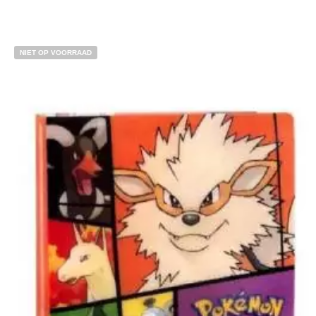
NIET OP VOORRAAD
€
25.00
€
20.00