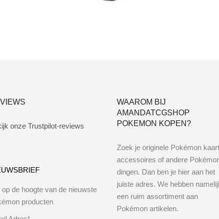
Toevoegen aan winkelwagen
VIEWS
WAAROM BIJ
AMANDATCGSHOP
POKEMON KOPEN?
ijk onze Trustpilot-reviews
Zoek je originele Pokémon kaar
accessoires of andere Pokémo
EUWSBRIEF
dingen. Dan ben je hier aan het
juiste adres. We hebben namelij
jf op de hoogte van de nieuwste
een ruim assortiment aan
kémon producten
Pokémon artikelen.
il Adres*