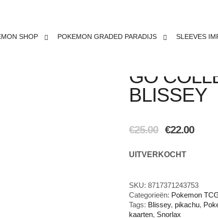
EMON SHOP
POKEMON GRADED PARADIJS
SLEEVES IM
POKÉMON
GO COLLE
BLISSEY
Oorspronkelijk
Huidi
€
25.00
€
22.00
prijs
prijs
was:
is:
UITVERKOCHT
€25.00.
€22.00
SKU:
8717371243753
Categorieën:
Pokemon TCG
Tags:
Blissey
,
pikachu
,
Pok
kaarten
,
Snorlax