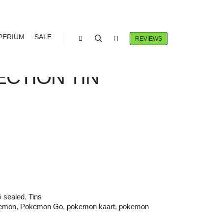
PERIUM
SALE
REVIEWS
Winkel zijbalk
Zoeken
Meer info
 TCG POKÉMON
CTION TIN
e
ge
.
 sealed
,
Tins
emon
,
Pokemon Go
,
pokemon kaart
,
pokemon