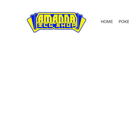
HOME
POK
NIET OP VOORRAAD