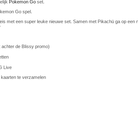
elijk
Pokemon Go
set.
Pokemon Go spel.
reis met een super leuke nieuwe set. Samen met Pikachü ga op een 
y
t achter de Blissy promo)
tten
G Live
e kaarten te verzamelen