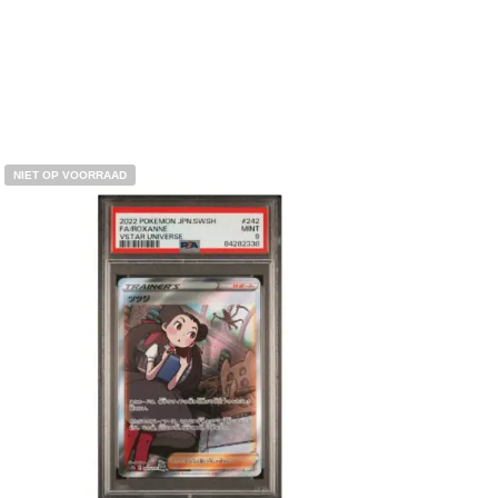
NIET OP VOORRAAD
€
39.99