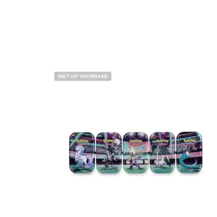
NIET OP VOORRAAD
€
15.00