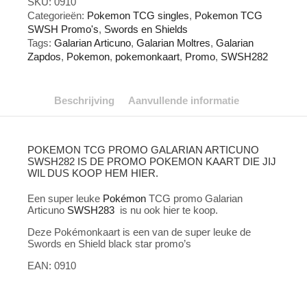
SKU:
0910
SWSH282
Categorieën:
Pokemon TCG singles
,
Pokemon TCG
aantal
SWSH Promo's
,
Swords en Shields
Tags:
Galarian Articuno
,
Galarian Moltres
,
Galarian
Zapdos
,
Pokemon
,
pokemonkaart
,
Promo
,
SWSH282
Beschrijving
Aanvullende informatie
POKEMON TCG PROMO GALARIAN ARTICUNO
SWSH282 IS DE PROMO POKEMON KAART DIE JIJ
WIL DUS KOOP HEM HIER.
Een super leuke
Pokémon
TCG promo Galarian
Articuno
SWSH283
is nu ook hier te koop.
Deze Pokémonkaart is een van de super leuke de
Swords en Shield black star promo’s
EAN: 0910