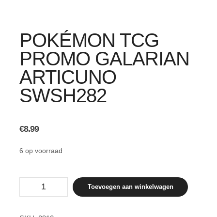
POKÉMON TCG
PROMO GALARIAN
ARTICUNO
SWSH282
€
8.99
6 op voorraad
Pokémon
Toevoegen aan winkelwagen
TCG
promo
Galarian
Articuno