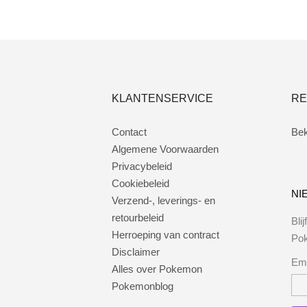
KLANTENSERVICE
RE
Contact
Bek
Algemene Voorwaarden
Privacybeleid
Cookiebeleid
NI
Verzend-, leverings- en
retourbeleid
Bli
Herroeping van contract
Po
Disclaimer
Ema
Alles over Pokemon
Pokemonblog