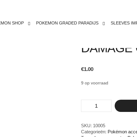
EMON SHOP
POKEMON GRADED PARADIJS
SLEEVES IM
POKÉMON
DAMAGE
€
1.00
9 op voorraad
Pokémon
TCG
Tag
Team
damage
SKU:
10005
counter
Categorieën:
Pokémon acce
aantal