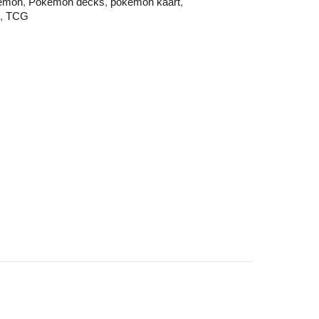
emon
,
Pokemon decks
,
pokemon kaart
,
m
,
TCG