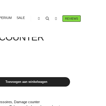
PERIUM
SALE
REVIEWS
Winkel zijbalk
Zoeken
Meer info
 TCG TAG TEAM
 COUNTER
Toevoegen aan winkelwagen
ssoires
,
Damage counter