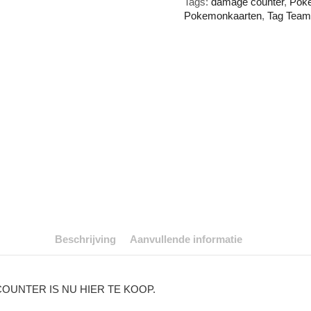
Tags:
damage counter
,
Pok
Pokemonkaarten
,
Tag Tea
Beschrijving
Aanvullende informatie
UNTER IS NU HIER TE KOOP.