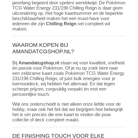
jarenlang begeerd door spelers wereldwijd. De Pokémon
TCG Water Energy 231/198 Chilling Reign is daar geen
uitzondering op. Het hoge kaartnummer en de beperkte
beschikbaarheid maken het een must-have voor
iedereen die zijn
Chilling Reign
set compleet wil
maken.
WAAROM KOPEN BIJ
AMANDATCGSHOP.NL?
Bij
Amandatcgshop.nl
staan wij voor kwaliteit, snelheid
én passie voor Pokémon. Of je nu op zoek bent naar
een zeldzame kaart zoals Pokémon TCG Water Energy
231/198 Chilling Reign, of juist bulk energies voor je
toernooideck, wij hebben het allemaal. En dat tegen
scherpe prijzen, zorgvuldig verpakt én met een
persoonlijke touch.
Wat ons onderscheidt is niet alleen onze liefde voor de
hobby, maar ook het feit dat we begrijpen hoe belangrijk
het is om precies die ene kaart te vinden die jouw
collectie of deck compleet maakt.
DE FINISHING TOUCH VOOR ELKE