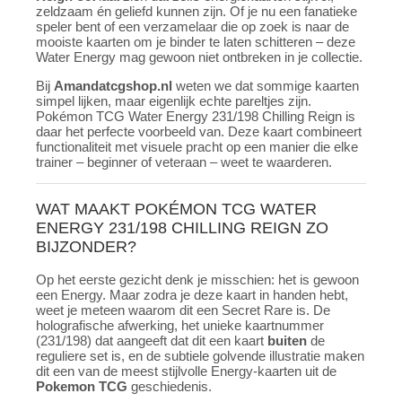
zeldzaam én geliefd kunnen zijn. Of je nu een fanatieke
speler bent of een verzamelaar die op zoek is naar de
mooiste kaarten om je binder te laten schitteren – deze
Water Energy mag gewoon niet ontbreken in je collectie.
Bij
Amandatcgshop.nl
weten we dat sommige kaarten
simpel lijken, maar eigenlijk echte pareltjes zijn.
Pokémon TCG Water Energy 231/198 Chilling Reign is
daar het perfecte voorbeeld van. Deze kaart combineert
functionaliteit met visuele pracht op een manier die elke
trainer – beginner of veteraan – weet te waarderen.
WAT MAAKT POKÉMON TCG WATER
ENERGY 231/198 CHILLING REIGN ZO
BIJZONDER?
Op het eerste gezicht denk je misschien: het is gewoon
een Energy. Maar zodra je deze kaart in handen hebt,
weet je meteen waarom dit een Secret Rare is. De
holografische afwerking, het unieke kaartnummer
(231/198) dat aangeeft dat dit een kaart
buiten
de
reguliere set is, en de subtiele golvende illustratie maken
dit een van de meest stijlvolle Energy-kaarten uit de
Pokemon TCG
geschiedenis.