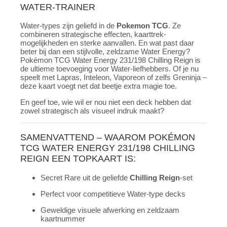
WATER-TRAINER
Water-types zijn geliefd in de
Pokemon TCG
. Ze
combineren strategische effecten, kaarttrek-
mogelijkheden en sterke aanvallen. En wat past daar
beter bij dan een stijlvolle, zeldzame Water Energy?
Pokémon TCG Water Energy 231/198 Chilling Reign is
de ultieme toevoeging voor Water-liefhebbers. Of je nu
speelt met Lapras, Inteleon, Vaporeon of zelfs Greninja –
deze kaart voegt net dat beetje extra magie toe.
En geef toe, wie wil er nou niet een deck hebben dat
zowel strategisch als visueel indruk maakt?
SAMENVATTEND – WAAROM POKÉMON
TCG WATER ENERGY 231/198 CHILLING
REIGN EEN
TOPKAART
IS:
Secret Rare uit de geliefde
Chilling Reign
-set
Perfect voor competitieve Water-type decks
Geweldige visuele afwerking en zeldzaam
kaartnummer