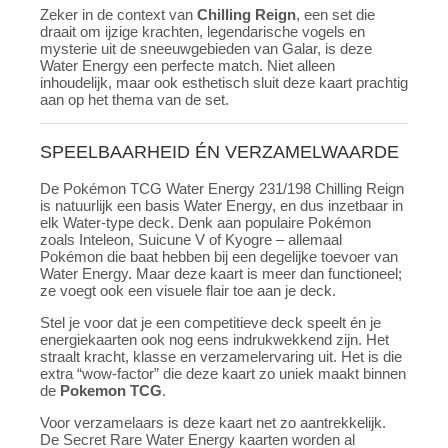
Zeker in de context van
Chilling Reign
, een set die
draait om ijzige krachten, legendarische vogels en
mysterie uit de sneeuwgebieden van Galar, is deze
Water Energy een perfecte match. Niet alleen
inhoudelijk, maar ook esthetisch sluit deze kaart prachtig
aan op het thema van de set.
SPEELBAARHEID ÉN VERZAMELWAARDE
De Pokémon TCG Water Energy 231/198 Chilling Reign
is natuurlijk een basis Water Energy, en dus inzetbaar in
elk Water-type deck. Denk aan populaire Pokémon
zoals Inteleon, Suicune V of Kyogre – allemaal
Pokémon die baat hebben bij een degelijke toevoer van
Water Energy. Maar deze kaart is meer dan functioneel;
ze voegt ook een visuele flair toe aan je deck.
Stel je voor dat je een competitieve deck speelt én je
energiekaarten ook nog eens indrukwekkend zijn. Het
straalt kracht, klasse en verzamelervaring uit. Het is die
extra “wow-factor” die deze kaart zo uniek maakt binnen
de
Pokemon TCG
.
Voor verzamelaars is deze kaart net zo aantrekkelijk.
De Secret Rare Water Energy kaarten worden al