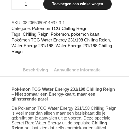
Pokémon
Toevoegen aan winkelwagen
TCG
Water
Energy
231/198
SKU:
082065080914937-3-1
Chilling
Categorie:
Pokemon TCG Chilling Reign
Reign
Tags:
Chilling Reign
,
Pokemon
,
pokemon kaart
,
aantal
Pokémon TCG Water Energy 231/198 Chilling Reign
,
Water Energy 231/198
,
Water Energy 231/198 Chilling
Reign
Beschrijving
Aanvullende informatie
Pokémon TCG Water Energy 231/198 Chilling Reign
– Niet zomaar een Energy-kaart, maar een
glinsterende parel
De Pokémon TCG Water Energy 231/198 Chilling Reign
is veel meer dan alleen maar een basiskaart die je
gebruikt om je aanvallen uit te voeren. Deze speciale
Secret Rare Water Energy uit de populaire
Chilling
Reign
-set laat zien dat zelfs energiekaarten stijlvol,