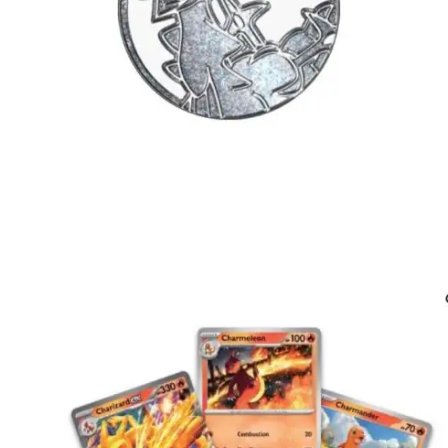
€
3.99
€
2.99
Toevoegen aan winkelwagen