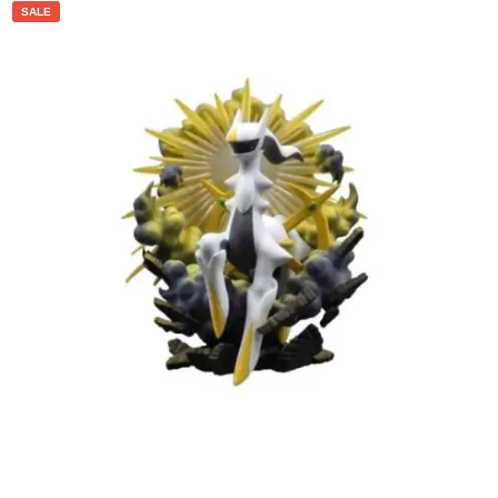
SALE
€
5.00
€
3.00