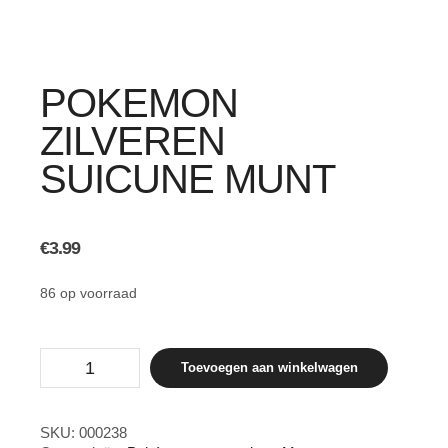
POKEMON
ZILVEREN
SUICUNE MUNT
€
3.99
86 op voorraad
Pokemon
Toevoegen aan winkelwagen
zilveren
Suicune
munt
aantal
SKU:
000238