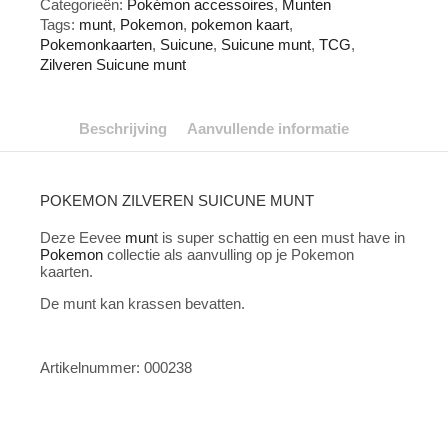
Categorieën:
Pokémon accessoires
,
Munten
Tags:
munt
,
Pokemon
,
pokemon kaart
,
Pokemonkaarten
,
Suicune
,
Suicune munt
,
TCG
,
Zilveren Suicune munt
Beschrijving
Aanvullende informatie
POKEMON ZILVEREN SUICUNE MUNT
Deze Eevee
mun
t is super schattig en een must have in
Pokemon
collectie als aanvulling op je Pokemon
kaarten.
De munt kan krassen bevatten.
Artikelnummer: 000238