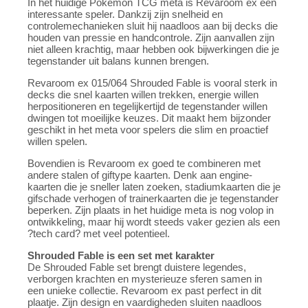
In het huidige Pokemon TCG meta is Revaroom ex een
interessante speler. Dankzij zijn snelheid en
controlemechanieken sluit hij naadloos aan bij decks die
houden van pressie en handcontrole. Zijn aanvallen zijn
niet alleen krachtig, maar hebben ook bijwerkingen die je
tegenstander uit balans kunnen brengen.
Revaroom ex 015/064 Shrouded Fable is vooral sterk in
decks die snel kaarten willen trekken, energie willen
herpositioneren en tegelijkertijd de tegenstander willen
dwingen tot moeilijke keuzes. Dit maakt hem bijzonder
geschikt in het meta voor spelers die slim en proactief
willen spelen.
Bovendien is Revaroom ex goed te combineren met
andere stalen of giftype kaarten. Denk aan engine-
kaarten die je sneller laten zoeken, stadiumkaarten die je
gifschade verhogen of trainerkaarten die je tegenstander
beperken. Zijn plaats in het huidige meta is nog volop in
ontwikkeling, maar hij wordt steeds vaker gezien als een
?tech card? met veel potentieel.
Shrouded Fable is een set met karakter
De Shrouded Fable set brengt duistere legendes,
verborgen krachten en mysterieuze sferen samen in
een unieke collectie. Revaroom ex past perfect in dit
plaatje. Zijn design en vaardigheden sluiten naadloos