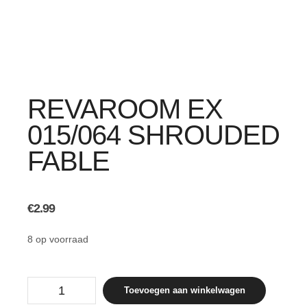
REVAROOM EX
015/064 SHROUDED
FABLE
€
2.99
8 op voorraad
Revaroom
Toevoegen aan winkelwagen
ex
015/064