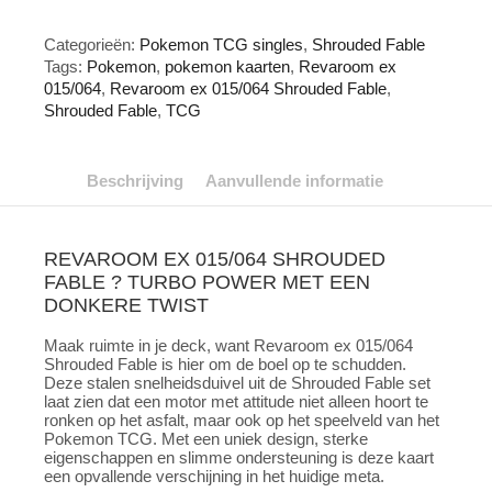
Shrouded
Fable
Categorieën:
Pokemon TCG singles
,
Shrouded Fable
aantal
Tags:
Pokemon
,
pokemon kaarten
,
Revaroom ex
015/064
,
Revaroom ex 015/064 Shrouded Fable
,
Shrouded Fable
,
TCG
Beschrijving
Aanvullende informatie
REVAROOM EX 015/064 SHROUDED
FABLE ? TURBO POWER MET EEN
DONKERE TWIST
Maak ruimte in je deck, want Revaroom ex 015/064
Shrouded Fable is hier om de boel op te schudden.
Deze stalen snelheidsduivel uit de Shrouded Fable set
laat zien dat een motor met attitude niet alleen hoort te
ronken op het asfalt, maar ook op het speelveld van het
Pokemon TCG. Met een uniek design, sterke
eigenschappen en slimme ondersteuning is deze kaart
een opvallende verschijning in het huidige meta.