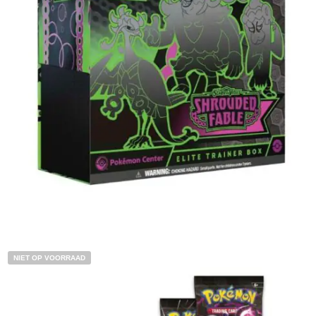
€
59.95
€
52.95
Lees verder
NIET OP VOORRAAD