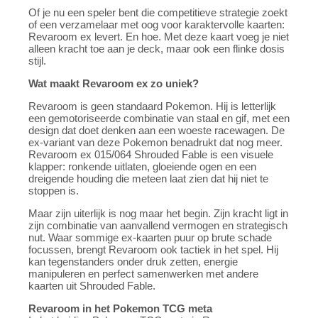
Of je nu een speler bent die competitieve strategie zoekt
of een verzamelaar met oog voor karaktervolle kaarten:
Revaroom ex levert. En hoe. Met deze kaart voeg je niet
alleen kracht toe aan je deck, maar ook een flinke dosis
stijl.
Wat maakt Revaroom ex zo uniek?
Revaroom is geen standaard Pokemon. Hij is letterlijk
een gemotoriseerde combinatie van staal en gif, met een
design dat doet denken aan een woeste racewagen. De
ex-variant van deze Pokemon benadrukt dat nog meer.
Revaroom ex 015/064 Shrouded Fable is een visuele
klapper: ronkende uitlaten, gloeiende ogen en een
dreigende houding die meteen laat zien dat hij niet te
stoppen is.
Maar zijn uiterlijk is nog maar het begin. Zijn kracht ligt in
zijn combinatie van aanvallend vermogen en strategisch
nut. Waar sommige ex-kaarten puur op brute schade
focussen, brengt Revaroom ook tactiek in het spel. Hij
kan tegenstanders onder druk zetten, energie
manipuleren en perfect samenwerken met andere
kaarten uit Shrouded Fable.
Revaroom in het Pokemon TCG meta