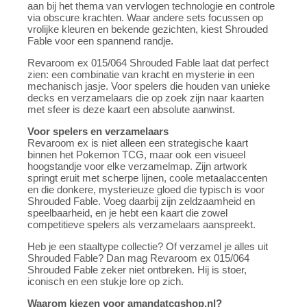
aan bij het thema van vervlogen technologie en controle
via obscure krachten. Waar andere sets focussen op
vrolijke kleuren en bekende gezichten, kiest Shrouded
Fable voor een spannend randje.
Revaroom ex 015/064 Shrouded Fable laat dat perfect
zien: een combinatie van kracht en mysterie in een
mechanisch jasje. Voor spelers die houden van unieke
decks en verzamelaars die op zoek zijn naar kaarten
met sfeer is deze kaart een absolute aanwinst.
Voor spelers en verzamelaars
Revaroom ex is niet alleen een strategische kaart
binnen het Pokemon TCG, maar ook een visueel
hoogstandje voor elke verzamelmap. Zijn artwork
springt eruit met scherpe lijnen, coole metaalaccenten
en die donkere, mysterieuze gloed die typisch is voor
Shrouded Fable. Voeg daarbij zijn zeldzaamheid en
speelbaarheid, en je hebt een kaart die zowel
competitieve spelers als verzamelaars aanspreekt.
Heb je een staaltype collectie? Of verzamel je alles uit
Shrouded Fable? Dan mag Revaroom ex 015/064
Shrouded Fable zeker niet ontbreken. Hij is stoer,
iconisch en een stukje lore op zich.
Waarom kiezen voor amandatcgshop.nl?