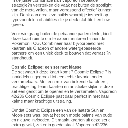
In de juiste combinatie kan Vaporeon bepaalde
strategie?n versterken die vaak net buiten de spotlight
van de meta vallen, maar verrassend effectief kunnen
zijn. Denk aan creatieve builds waarbij je inspeelt op
typevoordelen of abilities die je deck stabiliteit en flow
geven.
Voor wie graag buiten de gebaande paden denkt, biedt
deze kaart ruimte om te experimenteren binnen de
Pokemon TCG. Combineer haar bijvoorbeeld met
kaarten als Glaceon of andere watergebaseerde
partners om een uniek deck te bouwen dat verrast ?n
standhoudt.
Cosmic Eclipse: een set met klasse
De set waaruit deze kaart komt ? Cosmic Eclipse ? is
inmiddels uitgegroeid tot een echte favoriet onder
verzamelaars. Met een mix van bekende karakters,
prachtige Tag Team kaarten en artistieke stijlen is deze
set een genot om te openen en te verzamelen. Vaporeon
42/236 Cosmic Eclipse past daar perfect in met haar
kalme maar krachtige uitstraling.
Omdat Cosmic Eclipse een van de laatste Sun en
Moon-sets was, bevat het een mooie balans van oude
en nieuwe invloeden. Dit maakt kaarten uit deze serie
extra gewild, zeker in goede staat. Vaporeon 42/236