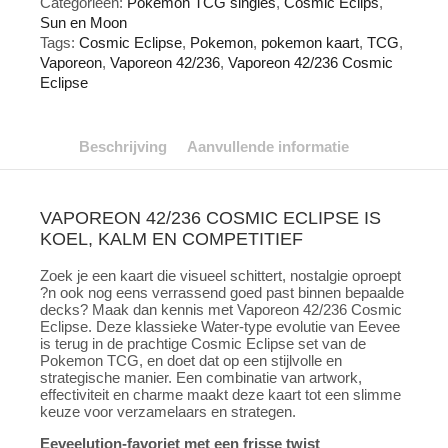
Categorieën:
Pokemon TCG singles
,
Cosmic Eclips
,
Sun en Moon
Tags:
Cosmic Eclipse
,
Pokemon
,
pokemon kaart
,
TCG
,
Vaporeon
,
Vaporeon 42/236
,
Vaporeon 42/236 Cosmic
Eclipse
Beschrijving
Aanvullende informatie
VAPOREON 42/236 COSMIC ECLIPSE IS
KOEL, KALM EN COMPETITIEF
Zoek je een kaart die visueel schittert, nostalgie oproept
?n ook nog eens verrassend goed past binnen bepaalde
decks? Maak dan kennis met Vaporeon 42/236 Cosmic
Eclipse. Deze klassieke Water-type evolutie van Eevee
is terug in de prachtige Cosmic Eclipse set van de
Pokemon TCG, en doet dat op een stijlvolle en
strategische manier. Een combinatie van artwork,
effectiviteit en charme maakt deze kaart tot een slimme
keuze voor verzamelaars en strategen.
Eeveelution-favoriet met een frisse twist