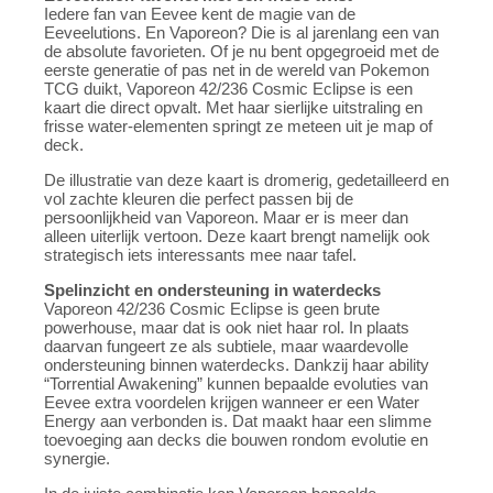
Iedere fan van Eevee kent de magie van de
Eeveelutions. En Vaporeon? Die is al jarenlang een van
de absolute favorieten. Of je nu bent opgegroeid met de
eerste generatie of pas net in de wereld van Pokemon
TCG duikt, Vaporeon 42/236 Cosmic Eclipse is een
kaart die direct opvalt. Met haar sierlijke uitstraling en
frisse water-elementen springt ze meteen uit je map of
deck.
De illustratie van deze kaart is dromerig, gedetailleerd en
vol zachte kleuren die perfect passen bij de
persoonlijkheid van Vaporeon. Maar er is meer dan
alleen uiterlijk vertoon. Deze kaart brengt namelijk ook
strategisch iets interessants mee naar tafel.
Spelinzicht en ondersteuning in waterdecks
Vaporeon 42/236 Cosmic Eclipse is geen brute
powerhouse, maar dat is ook niet haar rol. In plaats
daarvan fungeert ze als subtiele, maar waardevolle
ondersteuning binnen waterdecks. Dankzij haar ability
“Torrential Awakening” kunnen bepaalde evoluties van
Eevee extra voordelen krijgen wanneer er een Water
Energy aan verbonden is. Dat maakt haar een slimme
toevoeging aan decks die bouwen rondom evolutie en
synergie.