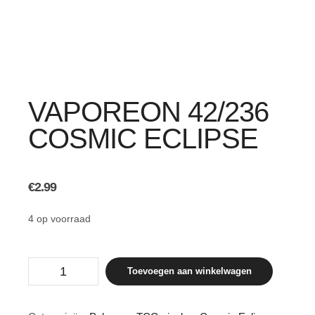
VAPOREON 42/236
COSMIC ECLIPSE
€
2.99
4 op voorraad
Vaporeon
Toevoegen aan winkelwagen
42/236
Cosmic
Eclipse
aantal