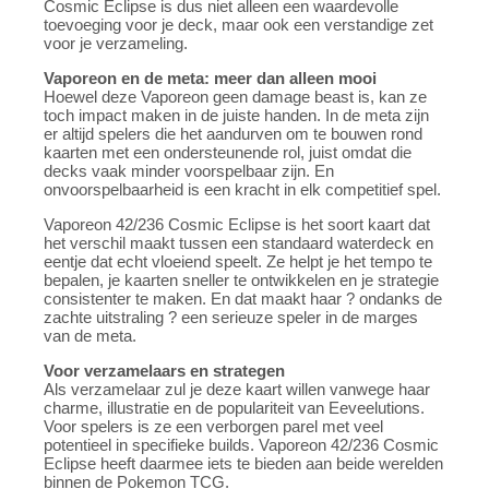
Cosmic Eclipse is dus niet alleen een waardevolle
toevoeging voor je deck, maar ook een verstandige zet
voor je verzameling.
Vaporeon en de meta: meer dan alleen mooi
Hoewel deze Vaporeon geen damage beast is, kan ze
toch impact maken in de juiste handen. In de meta zijn
er altijd spelers die het aandurven om te bouwen rond
kaarten met een ondersteunende rol, juist omdat die
decks vaak minder voorspelbaar zijn. En
onvoorspelbaarheid is een kracht in elk competitief spel.
Vaporeon 42/236 Cosmic Eclipse is het soort kaart dat
het verschil maakt tussen een standaard waterdeck en
eentje dat echt vloeiend speelt. Ze helpt je het tempo te
bepalen, je kaarten sneller te ontwikkelen en je strategie
consistenter te maken. En dat maakt haar ? ondanks de
zachte uitstraling ? een serieuze speler in de marges
van de meta.
Voor verzamelaars en strategen
Als verzamelaar zul je deze kaart willen vanwege haar
charme, illustratie en de populariteit van Eeveelutions.
Voor spelers is ze een verborgen parel met veel
potentieel in specifieke builds. Vaporeon 42/236 Cosmic
Eclipse heeft daarmee iets te bieden aan beide werelden
binnen de Pokemon TCG.