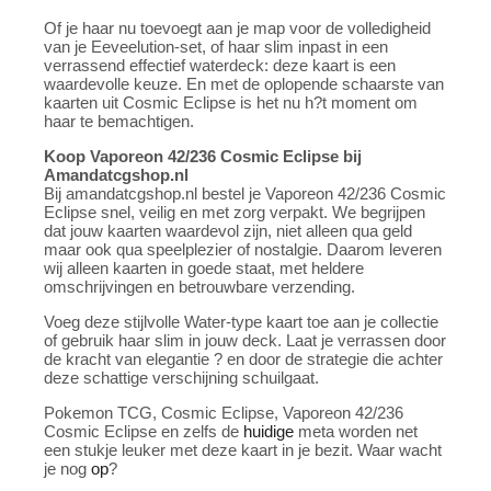
Of je haar nu toevoegt aan je map voor de volledigheid
van je Eeveelution-set, of haar slim inpast in een
verrassend effectief waterdeck: deze kaart is een
waardevolle keuze. En met de oplopende schaarste van
kaarten uit Cosmic Eclipse is het nu h?t moment om
haar te bemachtigen.
Koop Vaporeon 42/236 Cosmic Eclipse bij
Amandatcgshop.nl
Bij amandatcgshop.nl bestel je Vaporeon 42/236 Cosmic
Eclipse snel, veilig en met zorg verpakt. We begrijpen
dat jouw kaarten waardevol zijn, niet alleen qua geld
maar ook qua speelplezier of nostalgie. Daarom leveren
wij alleen kaarten in goede staat, met heldere
omschrijvingen en betrouwbare verzending.
Voeg deze stijlvolle Water-type kaart toe aan je collectie
of gebruik haar slim in jouw deck. Laat je verrassen door
de kracht van elegantie ? en door de strategie die achter
deze schattige verschijning schuilgaat.
Pokemon TCG, Cosmic Eclipse, Vaporeon 42/236
Cosmic Eclipse en zelfs de
huidige
meta worden net
een stukje leuker met deze kaart in je bezit. Waar wacht
je nog
op
?