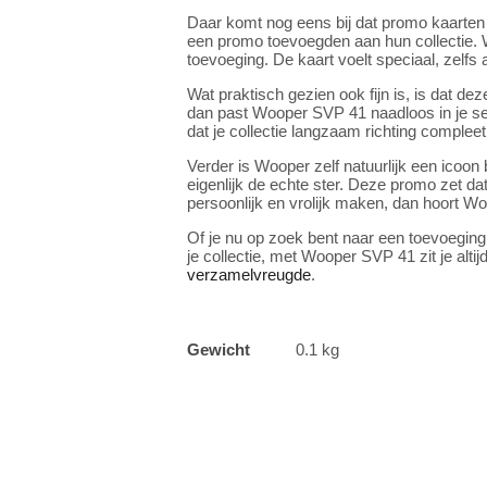
Daar komt nog eens bij dat promo kaarten
een promo toevoegden aan hun collectie. Wo
toevoeging. De kaart voelt speciaal, zelfs 
Wat praktisch gezien ook fijn is, is dat d
dan past Wooper SVP 41 naadloos in je set.
dat je collectie langzaam richting compleet
Verder is Wooper zelf natuurlijk een icoo
eigenlijk de echte ster. Deze promo zet dat 
persoonlijk en vrolijk maken, dan hoort Wo
Of je nu op zoek bent naar een toevoeging
je collectie, met Wooper SVP 41 zit je alti
verzamelvreugde
.
Gewicht
0.1 kg