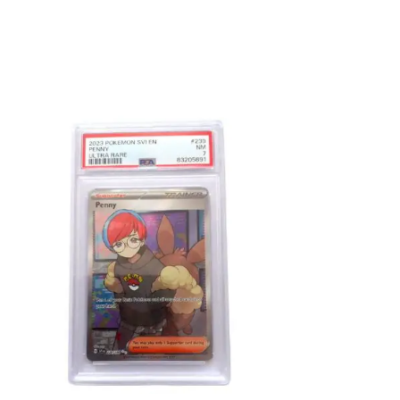
€
40.00