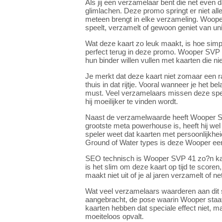
Als jij een verzamelaar bent die net even
glimlachen. Deze promo springt er niet alle
meteen brengt in elke verzameling. Wooper SV
speelt, verzamelt of gewoon geniet van un
Wat deze kaart zo leuk maakt, is hoe simpel
perfect terug in deze promo. Wooper SVP 4
hun binder willen vullen met kaarten die ni
Je merkt dat deze kaart niet zomaar een r
thuis in dat rijtje. Vooral wanneer je het
must. Veel verzamelaars missen deze spec
hij moeilijker te vinden wordt.
Naast de verzamelwaarde heeft Wooper S
grootste meta powerhouse is, heeft hij we
speler weet dat kaarten met persoonlijkhei
Ground of Water types is deze Wooper een
SEO technisch is Wooper SVP 41 zo?n kaar
is het slim om deze kaart op tijd te sco
maakt niet uit of je al jaren verzamelt of ne
Wat veel verzamelaars waarderen aan dit so
aangebracht, de pose waarin Wooper staat 
kaarten hebben dat speciale effect niet, ma
moeiteloos opvalt.