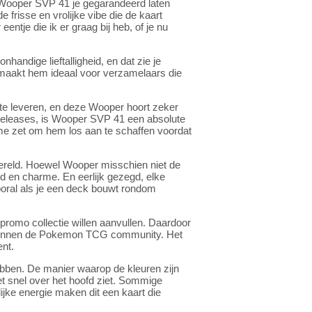
t Wooper SVP 41 je gegarandeerd laten
 frisse en vrolijke vibe die de kaart
entje die ik er graag bij heb, of je nu
handige lieftalligheid, en dat zie je
t maakt hem ideaal voor verzamelaars die
 te leveren, en deze Wooper hoort zeker
le releases, is Wooper SVP 41 een absolute
me zet om hem los aan te schaffen voordat
reld. Hoewel Wooper misschien niet de
id en charme. En eerlijk gezegd, elke
Vooral als je een deck bouwt rondom
romo collectie willen aanvullen. Daardoor
n binnen de Pokemon TCG community. Het
ent.
hebben. De manier waarop de kleuren zijn
t snel over het hoofd ziet. Sommige
lijke energie maken dit een kaart die