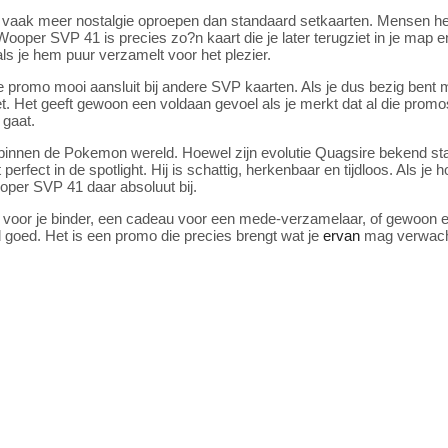
 vaak meer nostalgie oproepen dan standaard setkaarten. Mensen he
oper SVP 41 is precies zo?n kaart die je later terugziet in je map en
als je hem puur verzamelt voor het plezier.
eze promo mooi aansluit bij andere SVP kaarten. Als je dus bezig bent
 Het geeft gewoon een voldaan gevoel als je merkt dat al die promos 
 gaat.
n binnen de Pokemon wereld. Hoewel zijn evolutie Quagsire bekend st
perfect in de spotlight. Hij is schattig, herkenbaar en tijdloos. Als je 
oper SVP 41 daar absoluut bij.
 voor je binder, een cadeau voor een mede-verzamelaar, of gewoon ee
jd goed. Het is een promo die precies brengt wat je
ervan
mag verwachte