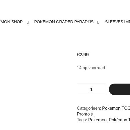
EMON SHOP
POKEMON GRADED PARADIJS
SLEEVES IM
WOOPER 
€
2.99
14 op voorraad
Wooper
SVP
41
aantal
Categorieën:
Pokemon TCG 
Promo's
Tags:
Pokemon
,
Pokémon 