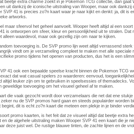
 dat beetje extra charme zoekt in je Pokemon TCG collectie, dan gaa
en uit dankzij de iconische uitstraling van Wooper, maar ook dankzij de
P 41 is precies zo?n kaart waar je naar kijkt en denkt: ja, dit is er e
ieke artworks.
 maar sfeervol het geheel aanvoelt. Wooper heeft altijd al een soort on
1 is ontworpen om sfeer, kleur en persoonlijkheid uit te stralen. Da
et alleen waardevol, maar ook gezellig zijn om naar te kijken.
andom toevoeging is. De SVP promo lijn weet altijd verrassend sterk
 belangrijk vindt om je verzameling compleet te maken met alle specia
ifieke promo tijdens het openen van producten, dus het is een slim
VP 41 ook een bepaalde speelse kracht binnen de Pokemon TCG we
l exact dat wat casual spelers zo waarderen: eenvoud, toegankelijkhe
d altijd leuker zijn om te gebruiken in speelsessies of themadecks. 
 geweldige toevoeging om het visueel geheel af te maken.
t die vaak gezocht wordt door verzamelaars die net dat ene stukje p
ren, zeker nu de SVP promos hard gaan en steeds populairder worde
t begint, dit is echt zo?n kaart die meteen een plekje in je binder verdi
ort promo kaarten, is het feit dat ze visueel altijd dat beetje extra 
en de algehele uitstraling maken Wooper SVP 41 een kaart die je nie
ar deze juist wel. De rustige blauwe tinten, de zachte lijnen en de vro