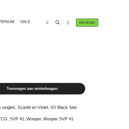
PERIUM
SALE
REVIEWS
Winkel zijbalk
Zoeken
Meer info
SVP 41
Toevoegen aan winkelwagen
singles
,
Scarlet en Violet
,
SV Black Star
TCG
,
SVP 41
,
Wooper
,
Wooper SVP 41