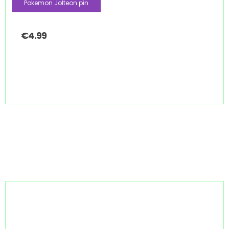
Pokemon Jolteon pin
€
4.99