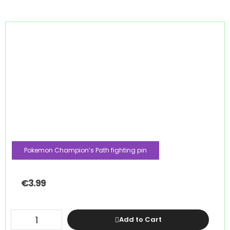
Pokemon Champion’s Path fighting pin
€
3.99
Add to Cart