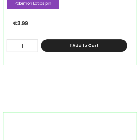
Pokemon Latios pin
€
3.99
Add to Cart