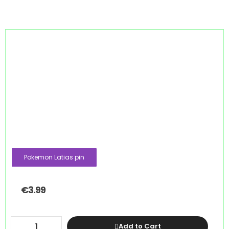
Pokemon Latias pin
€
3.99
Add to Cart