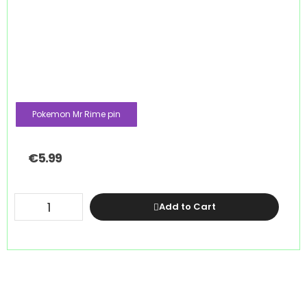
Pokemon Mr Rime pin
€
5.99
Add to Cart