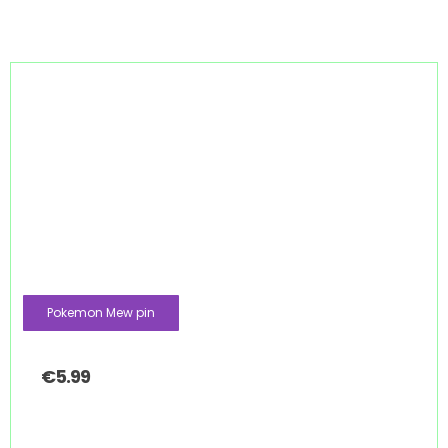
Pokemon Mew pin
€
5.99