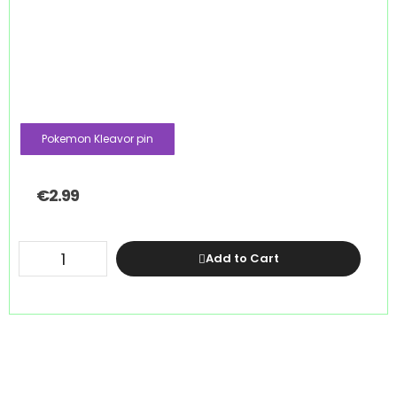
Pokemon Kleavor pin
€
2.99
Add to Cart