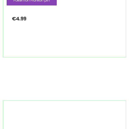
Pokemon Flareon pin
€
4.99