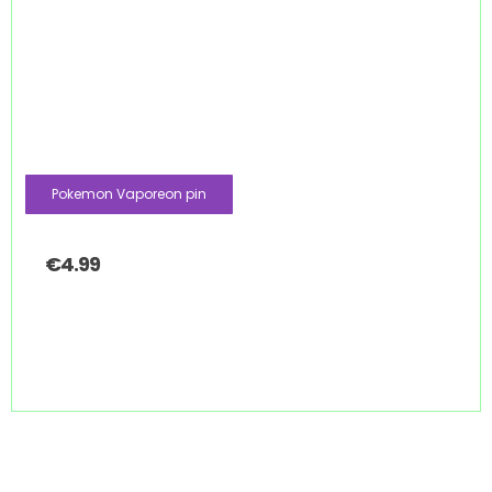
Pokemon Vaporeon pin
€
4.99