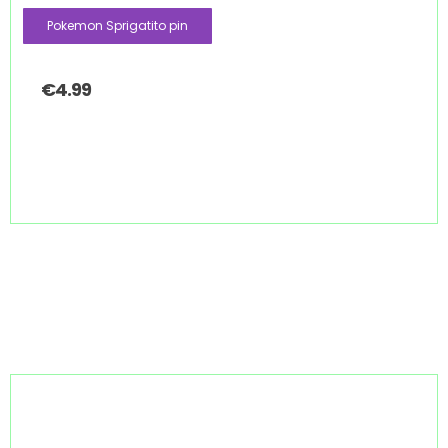
Pokemon Sprigatito pin
€
4.99