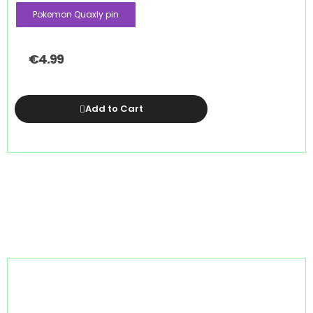
Pokemon Quaxly pin
€
4.99
Add to Cart