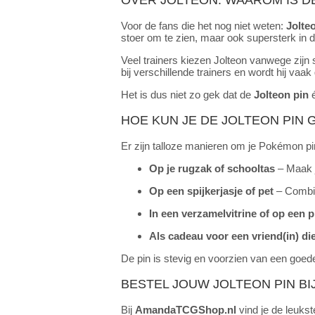
Voor de fans die het nog niet weten:
Jolte
stoer om te zien, maar ook supersterk in 
Veel trainers kiezen Jolteon vanwege zijn 
bij verschillende trainers en wordt hij vaak
Het is dus niet zo gek dat de
Jolteon pin
é
HOE KUN JE DE
JOLTEON
PIN 
Er zijn talloze manieren om je Pokémon pin
Op je rugzak of schooltas
– Maak j
Op een spijkerjasje of pet
– Combin
In een verzamelvitrine of op een 
Als cadeau voor een vriend(in) d
De pin is stevig en voorzien van een goede
BESTEL JOUW JOLTEON PIN BI
Bij
AmandaTCGShop.nl
vind je de leuks