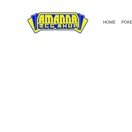
HOME
POK
NIET OP VOORRAAD