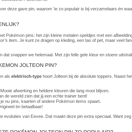
over deze gave pin, waarom ‘ie zo populair is bij verzamelaars én waa
ENLIJK?
met Pokémon pins: het zijn kleine metalen speldjes met een afbeeld
ector’s item. Je kunt ze dragen op kleding, een tas of pet, maar veel 
n dat snappen we helemaal. Met zijn felle gele kleur en stoere uitstral
KEMON JOLTEON PIN?
en als
elektrisch-type
hoort Jolteon bij de absolute toppers. Naast het
Mooie afwerking en heldere kleuren die lang mooi blijven.
n de wereld zien dat jij een echte trainer bent!
je nu pins, kaarten of andere Pokémon items spaart.
rigineel én betaalbaar!
e evoluties van Eevee. Dat maakt deze pin extra speciaal. Want zeg n
EZE POKÉMON JOLTEON PIN ZO POPULAIR?