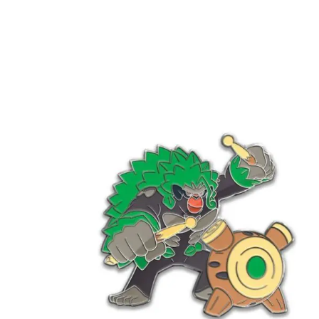
€
2.99