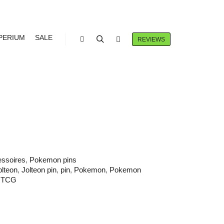
PERIUM
SALE
REVIEWS
Winkel zijbalk
Zoeken
Meer info
 JOLTEON PIN
ssoires
,
Pokemon pins
olteon
,
Jolteon pin
,
pin
,
Pokemon
,
Pokemon
,
TCG