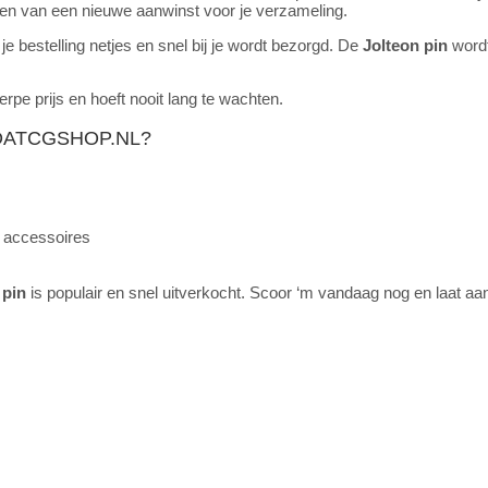
rden van een nieuwe aanwinst voor je verzameling.
 je bestelling netjes en snel bij je wordt bezorgd. De
Jolteon pin
wordt
rpe prijs en hoeft nooit lang te wachten.
DATCGSHOP.NL?
 accessoires
 pin
is populair en snel uitverkocht. Scoor ‘m vandaag nog en laat aan