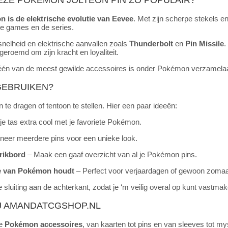
on is de elektrische evolutie van Eevee
. Met zijn scherpe stekels en
de games en de series.
snelheid en elektrische aanvallen zoals
Thunderbolt
en
Pin Missile
.
 geroemd om zijn kracht en loyaliteit.
én van de meest gewilde accessoires is onder Pokémon verzamela
GEBRUIKEN?
 te dragen of tentoon te stellen. Hier een paar ideeën:
e tas extra cool met je favoriete Pokémon.
eer meerdere pins voor een unieke look.
prikbord
– Maak een gaaf overzicht van al je Pokémon pins.
ie van Pokémon houdt
– Perfect voor verjaardagen of gewoon zomaa
 sluiting aan de achterkant, zodat je ‘m veilig overal op kunt vastmak
J
AMANDATCGSHOP
.NL
te
Pokémon accessoires
, van kaarten tot pins en van sleeves tot my