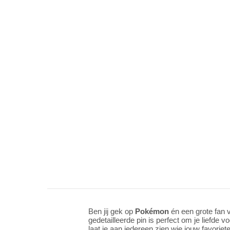
Ben jij gek op
Pokémon
én een grote fan
gedetailleerde pin is perfect om je liefde
laat je aan iedereen zien wie jouw favorie