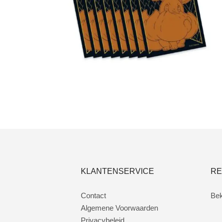
€
5.00
Toevoegen aan winkelwagen
KLANTENSERVICE
RE
Contact
Bek
Algemene Voorwaarden
Privacybeleid