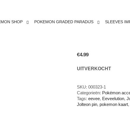
EMON SHOP
POKEMON GRADED PARADIJS
SLEEVES IM
POKEMON
€
4.99
UITVERKOCHT
SKU:
000323-1
Categorieën:
Pokémon acce
Tags:
eevee
,
Eeveelution
,
J
Jolteon pin
,
pokemon kaart