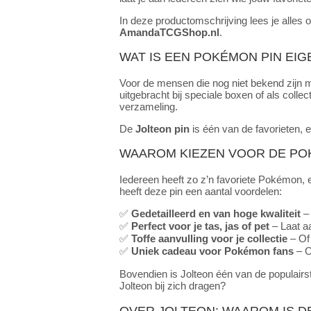
In deze productomschrijving lees je alles 
AmandaTCGShop.nl
.
WAT IS EEN POKÉMON PIN EIG
Voor de mensen die nog niet bekend zijn 
uitgebracht bij speciale boxen of als coll
verzameling.
De
Jolteon pin
is één van de favorieten, e
WAAROM KIEZEN VOOR DE PO
Iedereen heeft zo z’n favoriete Pokémon, 
heeft deze pin een aantal voordelen:
✅
Gedetailleerd en van hoge kwaliteit
– 
✅
Perfect voor je tas, jas of pet
– Laat aa
✅
Toffe aanvulling voor je collectie
– Of 
✅
Uniek cadeau voor Pokémon fans
– O
Bovendien is Jolteon één van de populairst
Jolteon bij zich dragen?
OVER JOLTEON: WAAROM IS D