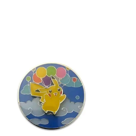
€
2.99