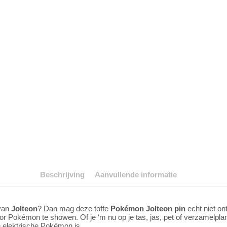
Beschrijving
Aanvullende informatie
 van
Jolteon
? Dan mag deze toffe
Pokémon Jolteon pin
echt niet ont
 voor Pokémon te showen. Of je ‘m nu op je tas, jas, pet of verzamel
te elektrische Pokémon is.