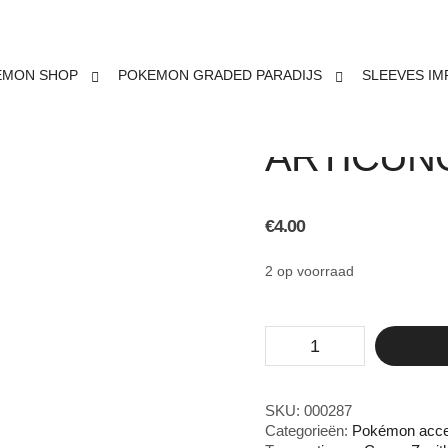
EMON SHOP
POKEMON GRADED PARADIJS
SLEEVES IM
POKEMON
ARTICUNO
€
4.00
2 op voorraad
Pokemon
TCG
Galarian
Articuno
lege
SKU:
000287
tin
Categorieën:
Pokémon acce
aantal