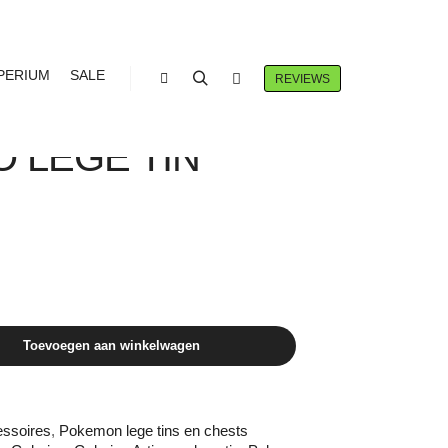
PERIUM
SALE
REVIEWS
Winkel zijbalk
Zoeken
Meer info
 TCG GALARIAN
 LEGE TIN
Toevoegen aan winkelwagen
ssoires
,
Pokemon lege tins en chests