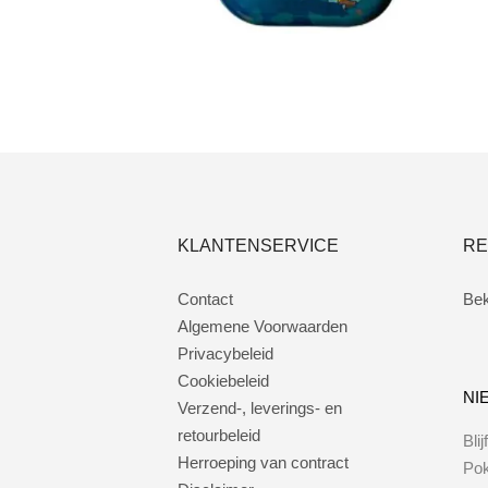
Toevoegen aan winkelwagen
KLANTENSERVICE
RE
Contact
Bek
Algemene Voorwaarden
Privacybeleid
Cookiebeleid
NI
Verzend-, leverings- en
retourbeleid
Bli
Herroeping van contract
Po