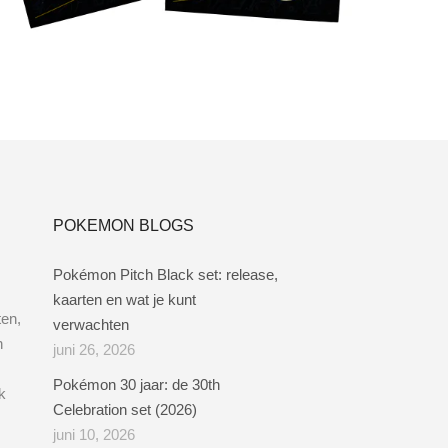
Toevoegen aan winkelwagen
POKEMON BLOGS
Pokémon Pitch Black set: release,
kaarten en wat je kunt
ten,
verwachten
n
juni 26, 2026
Pokémon 30 jaar: de 30th
k
Celebration set (2026)
juni 10, 2026