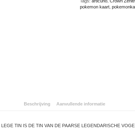
Tags:
articuno
,
Crown Zenit
pokemon kaart
,
pokemonka
Beschrijving
Aanvullende informatie
GE TIN IS DE TIN VAN DE PAARSE LEGENDARISCHE VOGEL D