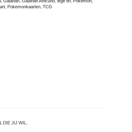
h
,
Galarian
,
Galarian Articuno
,
lege tin
,
Pokemon
,
art
,
Pokemonkaarten
,
TCG
IE JIJ WIL.