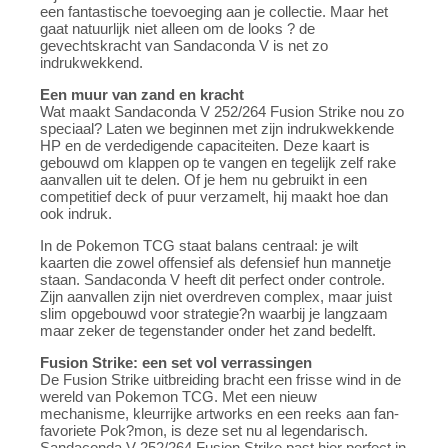
een fantastische toevoeging aan je collectie. Maar het
gaat natuurlijk niet alleen om de looks ? de
gevechtskracht van Sandaconda V is net zo
indrukwekkend.
Een muur van zand en kracht
Wat maakt Sandaconda V 252/264 Fusion Strike nou zo
speciaal? Laten we beginnen met zijn indrukwekkende
HP en de verdedigende capaciteiten. Deze kaart is
gebouwd om klappen op te vangen en tegelijk zelf rake
aanvallen uit te delen. Of je hem nu gebruikt in een
competitief deck of puur verzamelt, hij maakt hoe dan
ook indruk.
In de Pokemon TCG staat balans centraal: je wilt
kaarten die zowel offensief als defensief hun mannetje
staan. Sandaconda V heeft dit perfect onder controle.
Zijn aanvallen zijn niet overdreven complex, maar juist
slim opgebouwd voor strategie?n waarbij je langzaam
maar zeker de tegenstander onder het zand bedelft.
Fusion Strike: een set vol verrassingen
De Fusion Strike uitbreiding bracht een frisse wind in de
wereld van Pokemon TCG. Met een nieuw
mechanisme, kleurrijke artworks en een reeks aan fan-
favoriete Pok?mon, is deze set nu al legendarisch.
Sandaconda V 252/264 Fusion Strike past hier perfect in