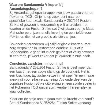
Waarom Sandaconda V kopen bij
Amandatcgshop.nl?
Bij Amandatcgshop.nl snappen we jouw passie voor de
Pokemon TCG. Of je nu op zoek bent naar een
specifieke kaart zoals Sandaconda V 252/264 Fusion
Strike, of gewoon je verzameling wilt uitbreiden met
kaarten uit de Fusion Strike set ? wij staan voor je klaar.
Met scherpe prijzen, snelle levering en een liefde voor
Pok?mon die net zo groot is als die van jou.
Bovendien garanderen wij altijd originele kaarten, met
zorg verpakt en in uitstekende conditie. Dus of je
Sandaconda V gebruikt in een gevecht of veilig bewaart
in een map, je weet zeker dat je kwaliteit in huis haalt.
Conclusie: zandstorm incoming!
Sandaconda V 252/264 Fusion Strike is veel meer dan
een kaart met een coole slang op de voorkant. Het is
een krachtige, tactische keuze in het spel, ?n een fraaie
aanwinst voor elke verzameling. Als onderdeel van de
populaire Fusion Strike uitbreiding en een solide speler in
het Pokemon TCG universum, verdient hij een plek in
jouw collectie.
Klaar om de strijd aan te gaan met de kracht van zand?
Bestel Sandaconda V 252/264 Fusion Strike vandaag