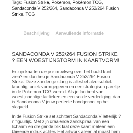
Tags:
Fusion Strike
,
Pokemon
,
Pokémon TCG
,
Sandaconda V 252/264
,
Sandaconda V 252/264 Fusion
Strike
,
TCG
Beschrijving
Aanvullende informatie
SANDACONDA V 252/264 FUSION STRIKE
? EEN WOESTIJNSTORM IN KAARTVORM!
Er zijn kaarten die je simpelweg over het hoofd kunt
zien? en dan heb je Sandaconda V 252/264 Fusion
Strike. Deze zanderige slang is allesbehalve subtiel:
krachtig, uniek vormgegeven en een strategisch pareltje
in de Pokemon TCG wereld. Als je fan bent van
woestijnachtige tactieken en een solide verdediging, dan
is Sandaconda V jouw perfecte bondgenoot op het
slagveld.
In de Fusion Strike set schittert Sandaconda V letterlijk ?
n figuurlijk. Met zijn draaiende zandspiraal van een
lichaam en dreigende blik laat deze kaart meteen een
blijvende indruk achter. Het artwork alleen al maakt hem