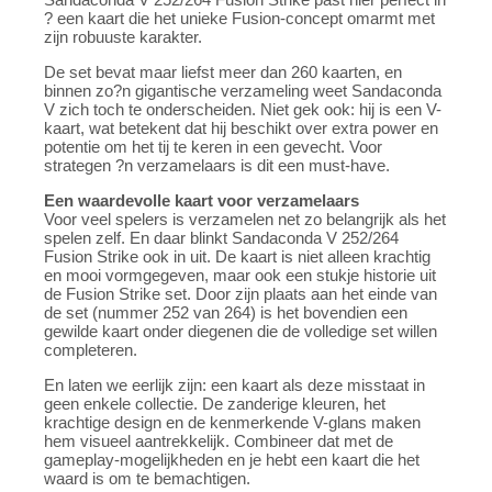
? een kaart die het unieke Fusion-concept omarmt met
zijn robuuste karakter.
De set bevat maar liefst meer dan 260 kaarten, en
binnen zo?n gigantische verzameling weet Sandaconda
V zich toch te onderscheiden. Niet gek ook: hij is een V-
kaart, wat betekent dat hij beschikt over extra power en
potentie om het tij te keren in een gevecht. Voor
strategen ?n verzamelaars is dit een must-have.
Een waardevolle kaart voor verzamelaars
Voor veel spelers is verzamelen net zo belangrijk als het
spelen zelf. En daar blinkt Sandaconda V 252/264
Fusion Strike ook in uit. De kaart is niet alleen krachtig
en mooi vormgegeven, maar ook een stukje historie uit
de Fusion Strike set. Door zijn plaats aan het einde van
de set (nummer 252 van 264) is het bovendien een
gewilde kaart onder diegenen die de volledige set willen
completeren.
En laten we eerlijk zijn: een kaart als deze misstaat in
geen enkele collectie. De zanderige kleuren, het
krachtige design en de kenmerkende V-glans maken
hem visueel aantrekkelijk. Combineer dat met de
gameplay-mogelijkheden en je hebt een kaart die het
waard is om te bemachtigen.