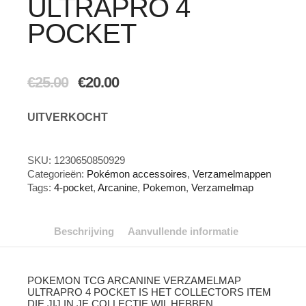
ULTRAPRO 4
POCKET
Oorspronkelijke
Huidige
€
25.00
€
20.00
prijs
prijs
was:
is:
UITVERKOCHT
€25.00.
€20.00.
SKU:
1230650850929
Categorieën:
Pokémon accessoires
,
Verzamelmappen
Tags:
4-pocket
,
Arcanine
,
Pokemon
,
Verzamelmap
Beschrijving
Aanvullende informatie
POKEMON TCG ARCANINE VERZAMELMAP
ULTRAPRO 4 POCKET IS HET COLLECTORS ITEM
DIE JIJ IN JE COLLECTIE WIL HEBBEN.